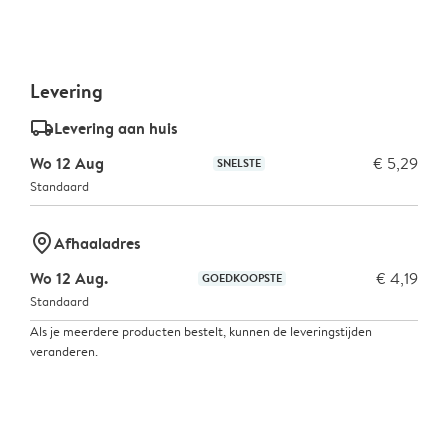
Levering
delivery_standard_v2
Levering aan huis
Wo 12 Aug
€ 5,29
SNELSTE
Standaard
marker-pin
Afhaaladres
Wo 12 Aug.
€ 4,19
GOEDKOOPSTE
Standaard
Als je meerdere producten bestelt, kunnen de leveringstijden
veranderen.