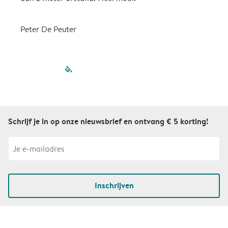
Peter De Peuter
filled-pagination
outlined-paginatio
outlined-paginat
outlined-pagin
outlined-pag
outlined-p
Schrijf je in op onze nieuwsbrief en ontvang € 5 korting!
Inschrijven