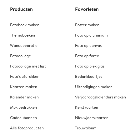
Producten
Favorieten
Fotoboek maken
Poster maken
Themaboeken
Foto op aluminium
Wanddecoratie
Foto op canvas
Fotocollage
Foto op forex
Fotocollage met lijst
Foto op plexiglas
Foto’s afdrukken
Bedankkaartjes
Kaarten maken
Uitnodigingen maken
Kalender maken
Verjaardagskalenders maken
Mok bedrukken
Kerstkaarten
Cadeaubonnen
Nieuwjaarskaarten
Alle fotoproducten
Trouwalbum