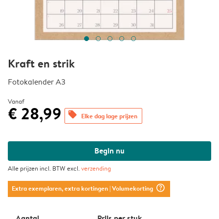
Kraft en strik
Fotokalender A3
Vanaf
€ 28,99
offers
Elke dag lage prijzen
Begin nu
Alle prijzen incl. BTW excl.
verzending
question_mark_circle
Extra exemplaren, extra kortingen
| Volumekorting
Aantal
Prijs per stuk