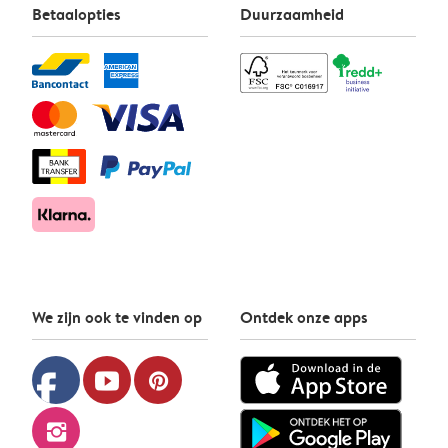
Betaalopties
Duurzaamheid
We zijn ook te vinden op
Ontdek onze apps
facebook
youtube
pinterest
instagram