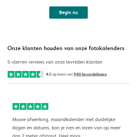
Begin nu
Onze klanten houden van onze fotokalenders
5-sterren reviews van onze tevreden klanten
4.5
op basis van
940 beoordelingen
Mooie afwerking, maandkalender met duidelijke
H
dagen en datums, kan je zien en lezen van op meer
z
dan 2 meter afstand. Heel mooi.