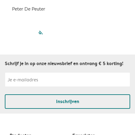
Peter De Peuter
filled-pagination
outlined-paginatio
outlined-paginat
outlined-pagin
outlined-pag
outlined-p
Schrijf je in op onze nieuwsbrief en ontvang € 5 korting!
Inschrijven