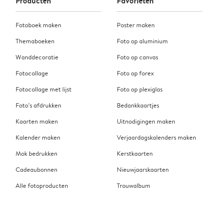
Producten
Favorieten
Fotoboek maken
Poster maken
Themaboeken
Foto op aluminium
Wanddecoratie
Foto op canvas
Fotocollage
Foto op forex
Fotocollage met lijst
Foto op plexiglas
Foto’s afdrukken
Bedankkaartjes
Kaarten maken
Uitnodigingen maken
Kalender maken
Verjaardagskalenders maken
Mok bedrukken
Kerstkaarten
Cadeaubonnen
Nieuwjaarskaarten
Alle fotoproducten
Trouwalbum