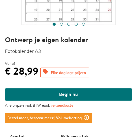
Ontwerp je eigen kalender
Fotokalender A3
Vanaf
€ 28,99
offers
Elke dag lage prijzen
Begin nu
Alle prijzen incl. BTW excl.
verzendkosten
question_mark_circle
Bestel meer, bespaar meer
| Volumekorting
Aantal
Prijs per stuk