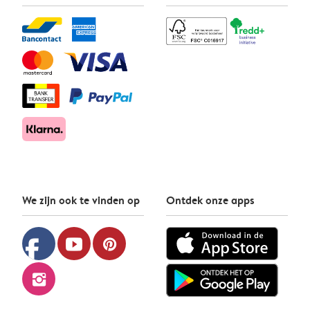
We zijn ook te vinden op
Ontdek onze apps
facebook
youtube
pinterest
instagram