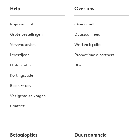
Help
Over ons
Prijsoverzicht
Over albelli
Grote bestellingen
Duurzaamheid
Verzendkosten
Werken bij albelli
Levertijden
Promotionele partners
Orderstatus
Blog
Kortingscode
Black Friday
Veelgestelde vragen
Contact
Betaalopties
Duurzaamheid