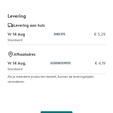
Levering
delivery_standard_v2
Levering aan huis
Vr 14 Aug
€ 5,29
SNELSTE
Standaard
marker-pin
Afhaaladres
Vr 14 Aug.
€ 4,19
GOEDKOOPSTE
Standaard
Als je meerdere producten bestelt, kunnen de leveringstijden
veranderen.