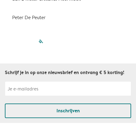
Peter De Peuter
filled-pagination
outlined-paginatio
outlined-paginat
outlined-pagin
outlined-pag
outlined-p
Schrijf je in op onze nieuwsbrief en ontvang € 5 korting!
Inschrijven