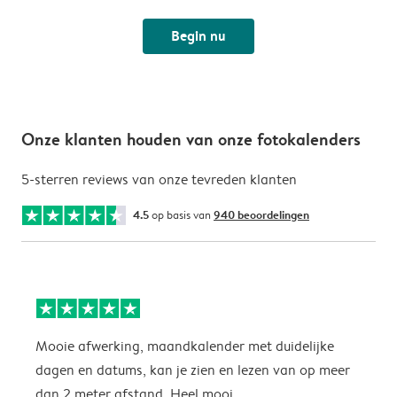
Begin nu
Onze klanten houden van onze fotokalenders
5-sterren reviews van onze tevreden klanten
4.5
op basis van
940 beoordelingen
Mooie afwerking, maandkalender met duidelijke
H
dagen en datums, kan je zien en lezen van op meer
z
dan 2 meter afstand. Heel mooi.