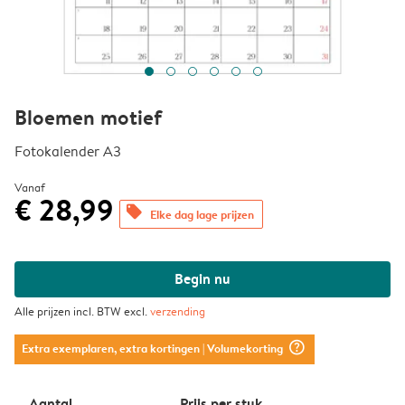
Bloemen motief
Fotokalender A3
Vanaf
€ 28,99
offers
Elke dag lage prijzen
Begin nu
Alle prijzen incl. BTW excl.
verzending
question_mark_circle
Extra exemplaren, extra kortingen
| Volumekorting
Aantal
Prijs per stuk