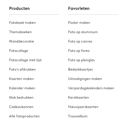
Producten
Favorieten
Fotoboek maken
Poster maken
Themaboeken
Foto op aluminium
Wanddecoratie
Foto op canvas
Fotocollage
Foto op forex
Fotocollage met lijst
Foto op plexiglas
Foto’s afdrukken
Bedankkaartjes
Kaarten maken
Uitnodigingen maken
Kalender maken
Verjaardagskalenders maken
Mok bedrukken
Kerstkaarten
Cadeaubonnen
Nieuwjaarskaarten
Alle fotoproducten
Trouwalbum