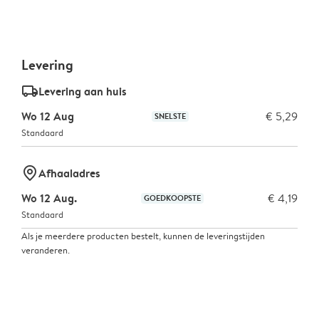
Levering
delivery_standard_v2
Levering aan huis
Wo 12 Aug
€ 5,29
SNELSTE
Standaard
marker-pin
Afhaaladres
Wo 12 Aug.
€ 4,19
GOEDKOOPSTE
Standaard
Als je meerdere producten bestelt, kunnen de leveringstijden
veranderen.