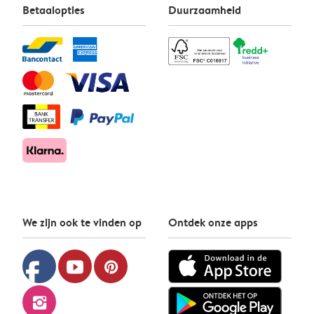
Betaalopties
Duurzaamheid
We zijn ook te vinden op
Ontdek onze apps
facebook
youtube
pinterest
instagram