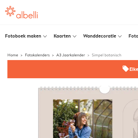
Fotoboek maken
Kaarten
Wanddecoratie
Foto
slim_arrow_down
slim_arrow_down
slim_arrow_down
Home
Fotokalenders
A3 Jaarkalender
Simpel botanisch
offers
Elk