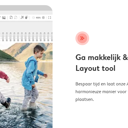
stars_plus
Ga makkelijk &
Layout tool
Bespaar tijd en laat onze
harmonieuze manier voor te
plaatsen.