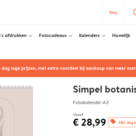
question
Blog
's afdrukken
Fotocadeaus
Kalenders
Huwelijk
slim_arrow_down
slim_arrow_down
slim_arrow_down
e dag lage prijzen, met extra voordeel bij aankoop van meer ex
Simpel botani
Fotokalender A3
Vanaf
€ 28,99
offers
Elke dag l