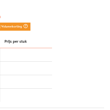
g
question_mark_circle
| Volumekorting
Prijs per stuk