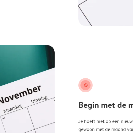
clock
Begin met de ma
Je hoeft niet op een nieu
gewoon met de maand van j