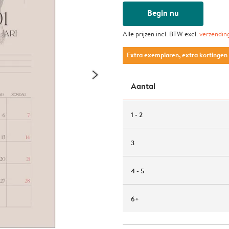
Begin nu
Alle prijzen incl. BTW excl.
verzendin
Extra exemplaren, extra kortingen
Aantal
1 - 2
3
4 - 5
6+