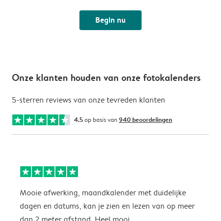
Begin nu
Onze klanten houden van onze fotokalenders
5-sterren reviews van onze tevreden klanten
4.5
op basis van
940 beoordelingen
Mooie afwerking, maandkalender met duidelijke
H
dagen en datums, kan je zien en lezen van op meer
z
dan 2 meter afstand. Heel mooi.