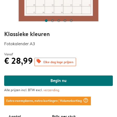
Klassieke kleuren
Fotokalender A3
Vanaf
€ 28,99
offers
Elke dag lage prijzen
Begin nu
Alle prijzen incl. BTW excl.
verzending
question_mark_circle
Extra exemplaren, extra kortingen
| Volumekorting
Aantal
Prijs per stuk