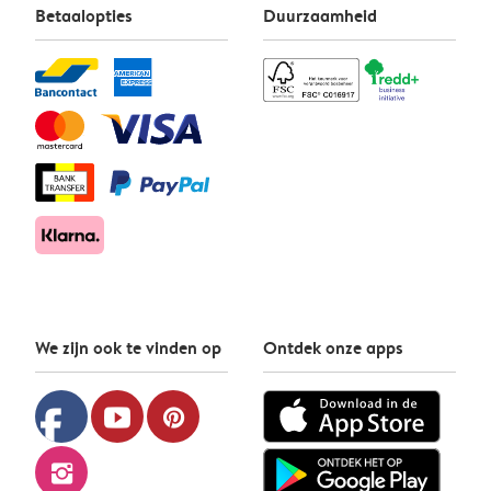
Betaalopties
Duurzaamheid
We zijn ook te vinden op
Ontdek onze apps
facebook
youtube
pinterest
instagram