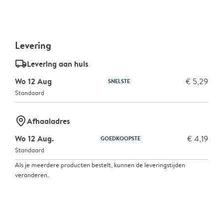
Levering
delivery_standard_v2
Levering aan huis
Wo 12 Aug
€ 5,29
SNELSTE
Standaard
marker-pin
Afhaaladres
Wo 12 Aug.
€ 4,19
GOEDKOOPSTE
Standaard
Als je meerdere producten bestelt, kunnen de leveringstijden
veranderen.