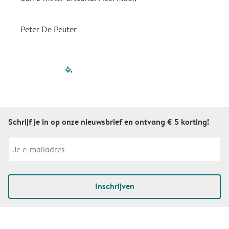
Peter De Peuter
filled-pagination
outlined-paginatio
outlined-paginat
outlined-pagin
outlined-pag
outlined-p
Schrijf je in op onze nieuwsbrief en ontvang € 5 korting!
Inschrijven