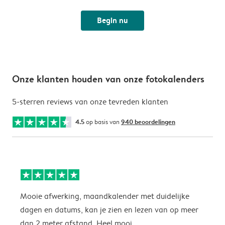
Begin nu
Onze klanten houden van onze fotokalenders
5-sterren reviews van onze tevreden klanten
4.5
op basis van
940 beoordelingen
Mooie afwerking, maandkalender met duidelijke
H
dagen en datums, kan je zien en lezen van op meer
z
dan 2 meter afstand. Heel mooi.