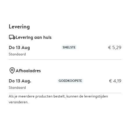
Levering
delivery_standard_v2
Levering aan huis
Do 13 Aug
€ 5,29
SNELSTE
Standaard
marker-pin
Afhaaladres
Do 13 Aug.
€ 4,19
GOEDKOOPSTE
Standaard
Als je meerdere producten bestelt, kunnen de leveringstijden
veranderen.