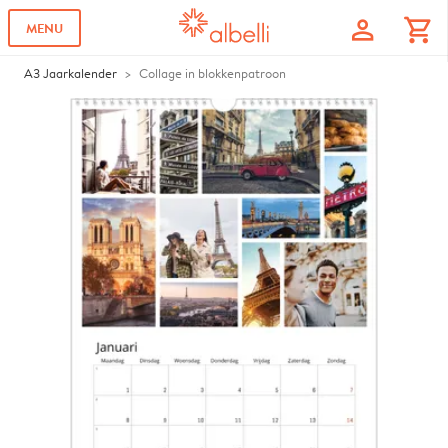
profile
shopping_cart
MENU
A3 Jaarkalender
Collage in blokkenpatroon