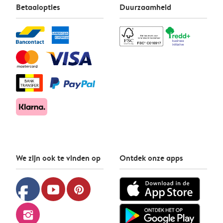
Betaalopties
Duurzaamheid
We zijn ook te vinden op
Ontdek onze apps
facebook
youtube
pinterest
instagram