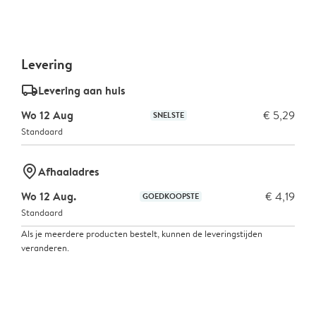
Levering
delivery_standard_v2
Levering aan huis
Wo 12 Aug
€ 5,29
SNELSTE
Standaard
marker-pin
Afhaaladres
Wo 12 Aug.
€ 4,19
GOEDKOOPSTE
Standaard
Als je meerdere producten bestelt, kunnen de leveringstijden
veranderen.