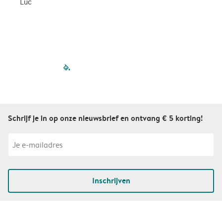
Luc
S
filled-pagination
outlined-paginatio
outlined-paginat
outlined-pagin
outlined-pag
outlined-p
Schrijf je in op onze nieuwsbrief en ontvang € 5 korting!
Inschrijven