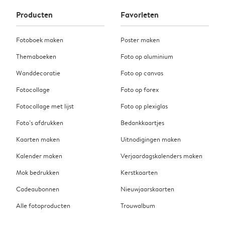
Producten
Favorieten
Fotoboek maken
Poster maken
Themaboeken
Foto op aluminium
Wanddecoratie
Foto op canvas
Fotocollage
Foto op forex
Fotocollage met lijst
Foto op plexiglas
Foto’s afdrukken
Bedankkaartjes
Kaarten maken
Uitnodigingen maken
Kalender maken
Verjaardagskalenders maken
Mok bedrukken
Kerstkaarten
Cadeaubonnen
Nieuwjaarskaarten
Alle fotoproducten
Trouwalbum