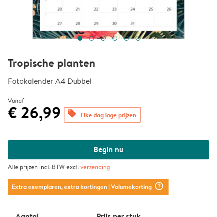
Tropische planten
Fotokalender A4 Dubbel
Vanaf
€ 26,99
offers
Elke dag lage prijzen
Begin nu
Alle prijzen incl. BTW excl.
verzending
question_mark_circle
Extra exemplaren, extra kortingen
| Volumekorting
Aantal
Prijs per stuk