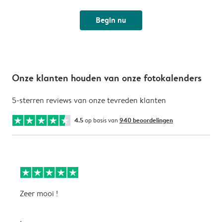
Begin nu
Onze klanten houden van onze fotokalenders
5-sterren reviews van onze tevreden klanten
4.5
op basis van
940 beoordelingen
Zeer mooi !
H
f
f