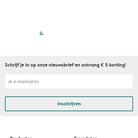
S
filled-pagination
outlined-paginatio
outlined-paginat
outlined-pagin
outlined-pag
outlined-p
Schrijf je in op onze nieuwsbrief en ontvang € 5 korting!
Inschrijven