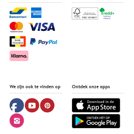
We zijn ook te vinden op
Ontdek onze apps
facebook
youtube
pinterest
instagram