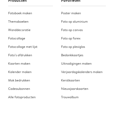
Producten
Favorieten
Fotoboek maken
Poster maken
Themaboeken
Foto op aluminium
Wanddecoratie
Foto op canvas
Fotocollage
Foto op forex
Fotocollage met lijst
Foto op plexiglas
Foto’s afdrukken
Bedankkaartjes
Kaarten maken
Uitnodigingen maken
Kalender maken
Verjaardagskalenders maken
Mok bedrukken
Kerstkaarten
Cadeaubonnen
Nieuwjaarskaarten
Alle fotoproducten
Trouwalbum