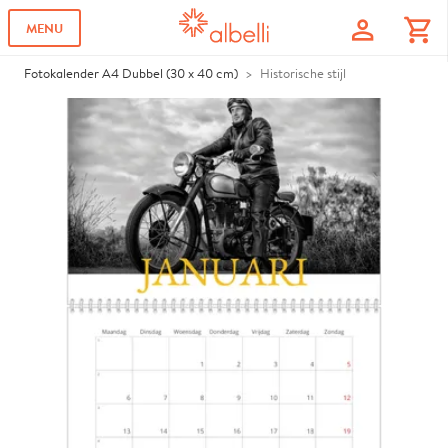
profile
shopping_cart
MENU
Fotokalender A4 Dubbel (30 x 40 cm)
Historische stijl