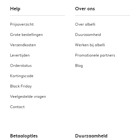
Help
Over ons
Prijsoverzicht
Over albelli
Grote bestellingen
Duurzaamheid
Verzendkosten
Werken bij albelli
Levertijden
Promotionele partners
Orderstatus
Blog
Kortingscode
Black Friday
Veelgestelde vragen
Contact
Betaalopties
Duurzaamheid