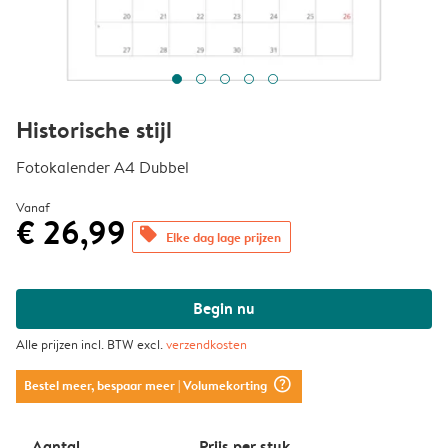
Historische stijl
Fotokalender A4 Dubbel
Vanaf
€ 26,99
offers
Elke dag lage prijzen
Begin nu
Alle prijzen incl. BTW excl.
verzendkosten
question_mark_circle
Bestel meer, bespaar meer
| Volumekorting
Aantal
Prijs per stuk