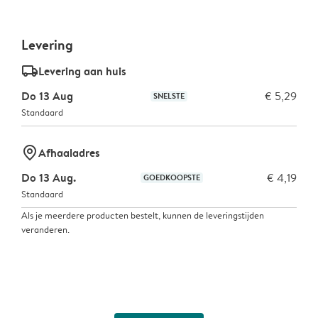
Levering
delivery_standard_v2
Levering aan huis
Do 13 Aug
€ 5,29
SNELSTE
Standaard
marker-pin
Afhaaladres
Do 13 Aug.
€ 4,19
GOEDKOOPSTE
Standaard
Als je meerdere producten bestelt, kunnen de leveringstijden
veranderen.