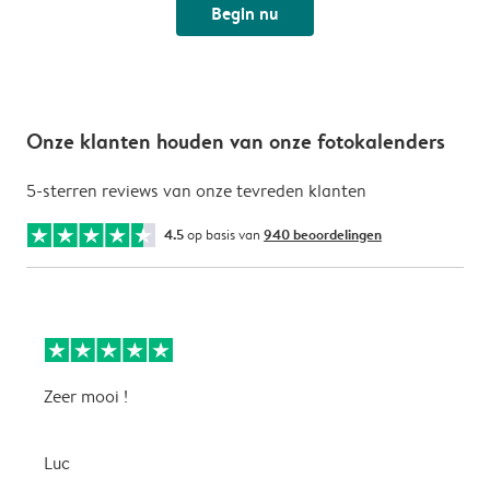
Begin nu
Onze klanten houden van onze fotokalenders
5-sterren reviews van onze tevreden klanten
4.5
op basis van
940 beoordelingen
Zeer mooi !
H
f
f
Luc