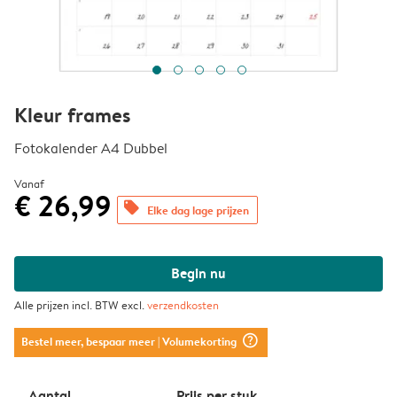
Kleur frames
Fotokalender A4 Dubbel
Vanaf
€ 26,99
offers
Elke dag lage prijzen
Begin nu
Alle prijzen incl. BTW excl.
verzendkosten
question_mark_circle
Bestel meer, bespaar meer
| Volumekorting
Aantal
Prijs per stuk