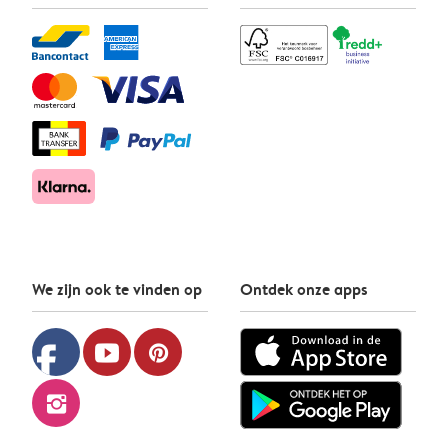
We zijn ook te vinden op
Ontdek onze apps
facebook
youtube
pinterest
instagram