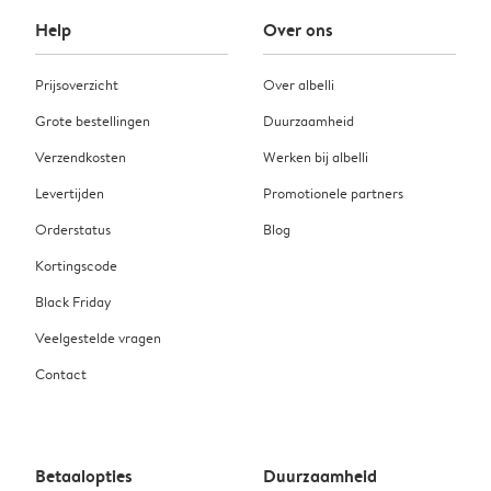
Help
Over ons
Prijsoverzicht
Over albelli
Grote bestellingen
Duurzaamheid
Verzendkosten
Werken bij albelli
Levertijden
Promotionele partners
Orderstatus
Blog
Kortingscode
Black Friday
Veelgestelde vragen
Contact
Betaalopties
Duurzaamheid