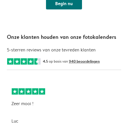
Begin nu
Onze klanten houden van onze fotokalenders
5-sterren reviews van onze tevreden klanten
4.5
op basis van
940 beoordelingen
Zeer mooi !
H
f
f
Luc