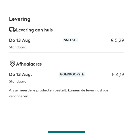
Levering
delivery_standard_v2
Levering aan huis
Do 13 Aug
€ 5,29
SNELSTE
Standaard
marker-pin
Afhaaladres
Do 13 Aug.
€ 4,19
GOEDKOOPSTE
Standaard
Als je meerdere producten bestelt, kunnen de leveringstijden
veranderen.