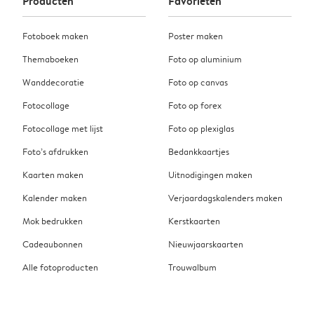
Producten
Favorieten
Fotoboek maken
Poster maken
Themaboeken
Foto op aluminium
Wanddecoratie
Foto op canvas
Fotocollage
Foto op forex
Fotocollage met lijst
Foto op plexiglas
Foto’s afdrukken
Bedankkaartjes
Kaarten maken
Uitnodigingen maken
Kalender maken
Verjaardagskalenders maken
Mok bedrukken
Kerstkaarten
Cadeaubonnen
Nieuwjaarskaarten
Alle fotoproducten
Trouwalbum