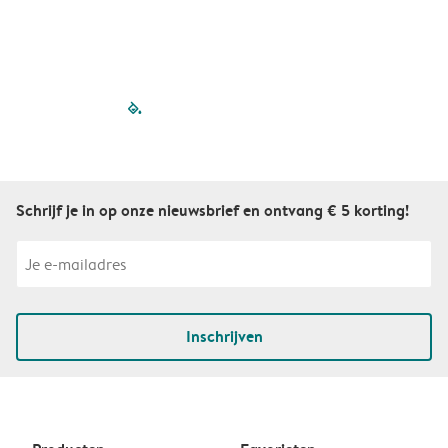
S
filled-pagination
outlined-paginatio
outlined-paginat
outlined-pagin
outlined-pag
outlined-p
Schrijf je in op onze nieuwsbrief en ontvang € 5 korting!
Inschrijven