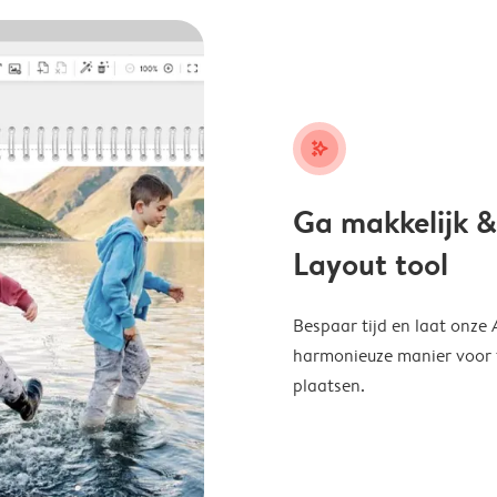
stars_plus
Ga makkelijk &
Layout tool
Bespaar tijd en laat onze
harmonieuze manier voor te
plaatsen.