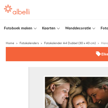
Fotoboek maken
Kaarten
Wanddecoratie
Foto
slim_arrow_down
slim_arrow_down
slim_arrow_down
Home
Fotokalenders
Fotokalender A4 Dubbel (30 x 40 cm)
Hand
offers
Elk