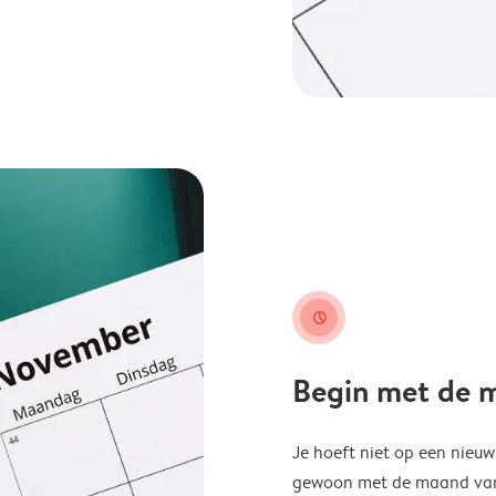
clock
Begin met de ma
Je hoeft niet op een nieu
gewoon met de maand van j