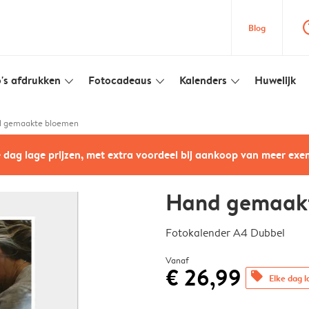
question
Blog
's afdrukken
Fotocadeaus
Kalenders
Huwelijk
slim_arrow_down
slim_arrow_down
slim_arrow_down
 gemaakte bloemen
e dag lage prijzen, met extra voordeel bij aankoop van meer ex
Hand gemaak
Fotokalender A4 Dubbel
Vanaf
€ 26,99
offers
Elke dag l