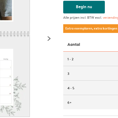
Begin nu
Alle prijzen incl. BTW excl.
verzendin
Extra exemplaren, extra kortingen
Aantal
1 - 2
3
4 - 5
6+