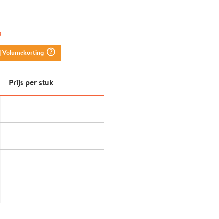
g
question_mark_circle
| Volumekorting
Prijs per stuk