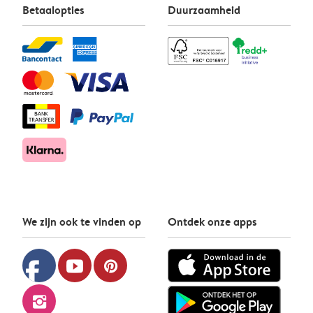
Betaalopties
Duurzaamheid
We zijn ook te vinden op
Ontdek onze apps
facebook
youtube
pinterest
instagram