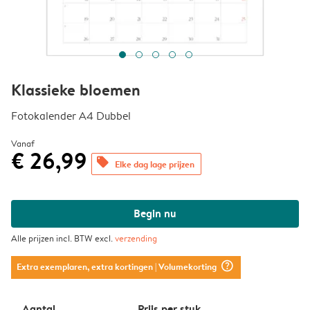
Klassieke bloemen
Fotokalender A4 Dubbel
Vanaf
€ 26,99
offers
Elke dag lage prijzen
Begin nu
Alle prijzen incl. BTW excl.
verzending
question_mark_circle
Extra exemplaren, extra kortingen
| Volumekorting
Aantal
Prijs per stuk