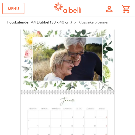
profile
shopping_cart
MENU
Fotokalender A4 Dubbel (30 x 40 cm)
Klassieke bloemen