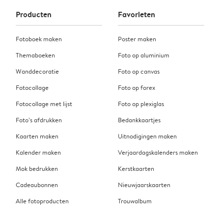
Producten
Favorieten
Fotoboek maken
Poster maken
Themaboeken
Foto op aluminium
Wanddecoratie
Foto op canvas
Fotocollage
Foto op forex
Fotocollage met lijst
Foto op plexiglas
Foto’s afdrukken
Bedankkaartjes
Kaarten maken
Uitnodigingen maken
Kalender maken
Verjaardagskalenders maken
Mok bedrukken
Kerstkaarten
Cadeaubonnen
Nieuwjaarskaarten
Alle fotoproducten
Trouwalbum