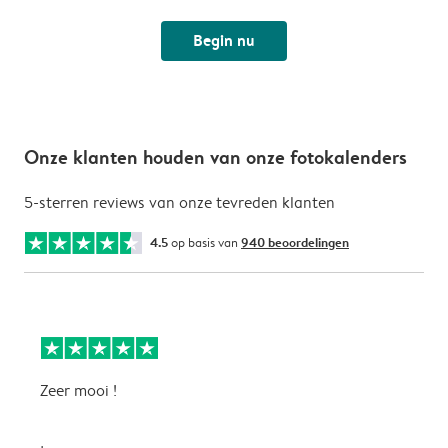
Begin nu
Onze klanten houden van onze fotokalenders
5-sterren reviews van onze tevreden klanten
4.5
op basis van
940 beoordelingen
Zeer mooi !
H
f
f