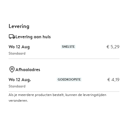
Levering
delivery_standard_v2
Levering aan huis
Wo 12 Aug
€ 5,29
SNELSTE
Standaard
marker-pin
Afhaaladres
Wo 12 Aug.
€ 4,19
GOEDKOOPSTE
Standaard
Als je meerdere producten bestelt, kunnen de leveringstijden
veranderen.