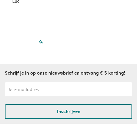
Luc
S
filled-pagination
outlined-paginatio
outlined-paginat
outlined-pagin
outlined-pag
outlined-p
Schrijf je in op onze nieuwsbrief en ontvang € 5 korting!
Inschrijven