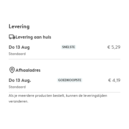
Levering
delivery_standard_v2
Levering aan huis
Do 13 Aug
€ 5,29
SNELSTE
Standaard
marker-pin
Afhaaladres
Do 13 Aug.
€ 4,19
GOEDKOOPSTE
Standaard
Als je meerdere producten bestelt, kunnen de leveringstijden
veranderen.