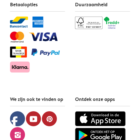
Betaalopties
Duurzaamheid
We zijn ook te vinden op
Ontdek onze apps
facebook
youtube
pinterest
instagram