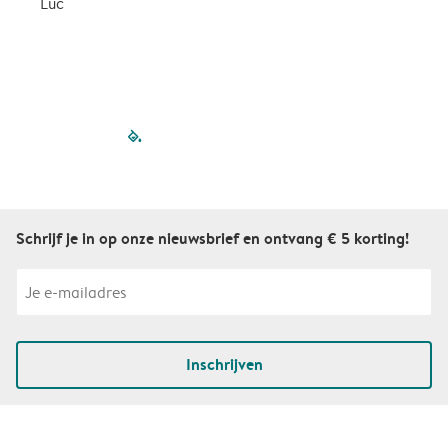
Luc
S
filled-pagination
outlined-paginatio
outlined-paginat
outlined-pagin
outlined-pag
outlined-p
Schrijf je in op onze nieuwsbrief en ontvang € 5 korting!
Inschrijven