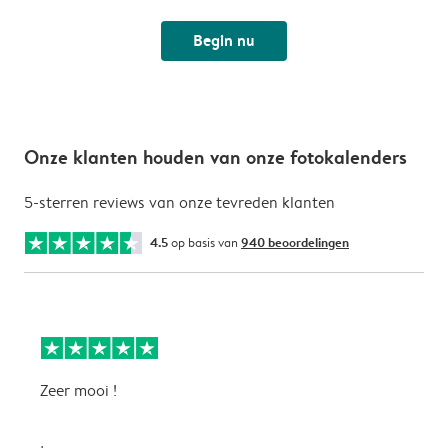
Begin nu
Onze klanten houden van onze fotokalenders
5-sterren reviews van onze tevreden klanten
4.5
op basis van
940 beoordelingen
Zeer mooi !
H
f
f