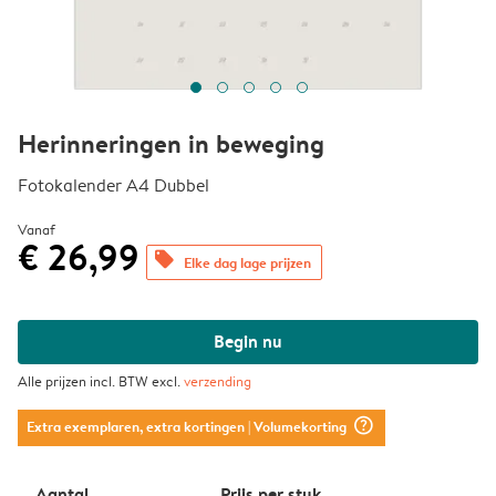
Herinneringen in beweging
Fotokalender A4 Dubbel
Vanaf
€ 26,99
offers
Elke dag lage prijzen
Begin nu
Alle prijzen incl. BTW excl.
verzending
question_mark_circle
Extra exemplaren, extra kortingen
| Volumekorting
Aantal
Prijs per stuk