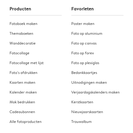
Producten
Favorieten
Fotoboek maken
Poster maken
Themaboeken
Foto op aluminium
Wanddecoratie
Foto op canvas
Fotocollage
Foto op forex
Fotocollage met lijst
Foto op plexiglas
Foto’s afdrukken
Bedankkaartjes
Kaarten maken
Uitnodigingen maken
Kalender maken
Verjaardagskalenders maken
Mok bedrukken
Kerstkaarten
Cadeaubonnen
Nieuwjaarskaarten
Alle fotoproducten
Trouwalbum