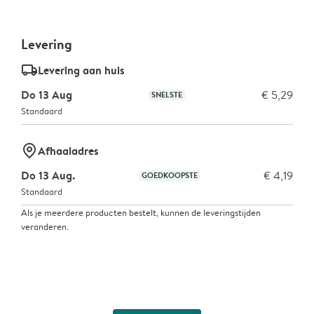
Levering
delivery_standard_v2
Levering aan huis
Do 13 Aug
€ 5,29
SNELSTE
Standaard
marker-pin
Afhaaladres
Do 13 Aug.
€ 4,19
GOEDKOOPSTE
Standaard
Als je meerdere producten bestelt, kunnen de leveringstijden
veranderen.