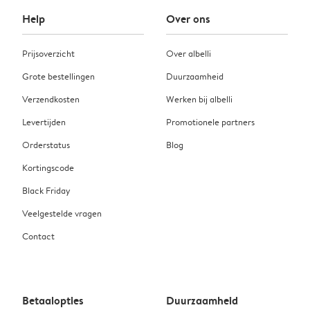
Help
Over ons
Prijsoverzicht
Over albelli
Grote bestellingen
Duurzaamheid
Verzendkosten
Werken bij albelli
Levertijden
Promotionele partners
Orderstatus
Blog
Kortingscode
Black Friday
Veelgestelde vragen
Contact
Betaalopties
Duurzaamheid