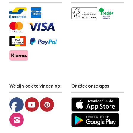
We zijn ook te vinden op
Ontdek onze apps
facebook
youtube
pinterest
instagram