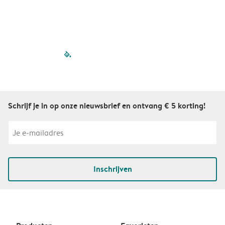
S
filled-pagination
outlined-paginatio
outlined-paginat
outlined-pagin
outlined-pag
outlined-p
Schrijf je in op onze nieuwsbrief en ontvang € 5 korting!
Inschrijven