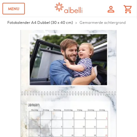
profile
shopping_cart
MENU
Fotokalender A4 Dubbel (30 x 40 cm)
Gemarmerde achtergrond