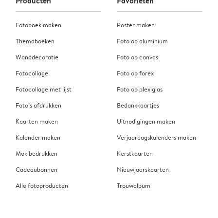
Producten
Favorieten
Fotoboek maken
Poster maken
Themaboeken
Foto op aluminium
Wanddecoratie
Foto op canvas
Fotocollage
Foto op forex
Fotocollage met lijst
Foto op plexiglas
Foto’s afdrukken
Bedankkaartjes
Kaarten maken
Uitnodigingen maken
Kalender maken
Verjaardagskalenders maken
Mok bedrukken
Kerstkaarten
Cadeaubonnen
Nieuwjaarskaarten
Alle fotoproducten
Trouwalbum