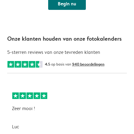
Begin nu
Onze klanten houden van onze fotokalenders
5-sterren reviews van onze tevreden klanten
4.5
op basis van
940 beoordelingen
Zeer mooi !
H
f
f
Luc