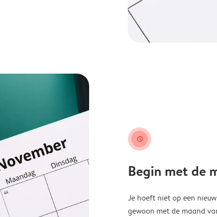
clock
Begin met de ma
Je hoeft niet op een nieu
gewoon met de maand van j