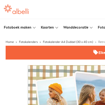
Fotoboek maken
Kaarten
Wanddecoratie
Foto
slim_arrow_down
slim_arrow_down
slim_arrow_down
Home
Fotokalenders
Fotokalender A4 Dubbel (30 x 40 cm)
Retr
offers
Elk