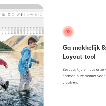
stars_plus
Ga makkelijk &
Layout tool
Bespaar tijd en laat onze
harmonieuze manier voor te
plaatsen.