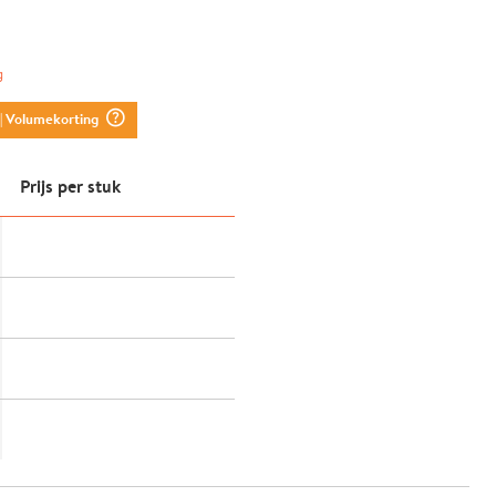
g
question_mark_circle
| Volumekorting
Prijs per stuk