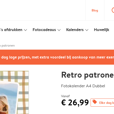
question
Blog
's afdrukken
Fotocadeaus
Kalenders
Huwelijk
slim_arrow_down
slim_arrow_down
slim_arrow_down
o patronen
e dag lage prijzen, met extra voordeel bij aankoop van meer ex
Retro patron
Fotokalender A4 Dubbel
Vanaf
€ 26,99
offers
Elke dag l