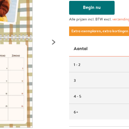
Begin nu
Alle prijzen incl. BTW excl.
verzendin
Extra exemplaren, extra kortingen
Aantal
1 - 2
3
4 - 5
6+