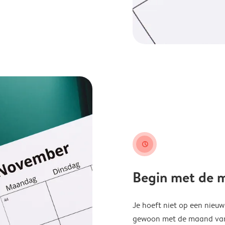
clock
Begin met de ma
Je hoeft niet op een nieu
gewoon met de maand van j