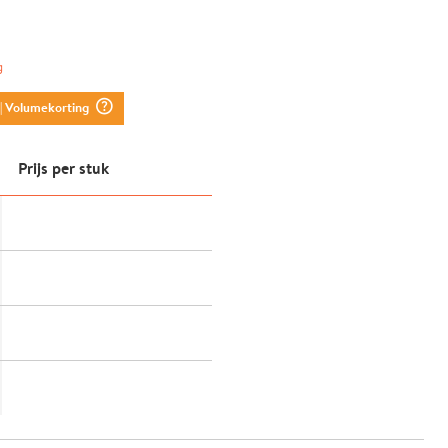
g
question_mark_circle
| Volumekorting
Prijs per stuk