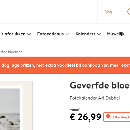
question
Blog
's afdrukken
Fotocadeaus
Kalenders
Huwelijk
slim_arrow_down
slim_arrow_down
slim_arrow_down
rfde bloemen
e dag lage prijzen, met extra voordeel bij aankoop van meer ex
Geverfde blo
Fotokalender A4 Dubbel
Vanaf
€ 26,99
offers
Elke dag l