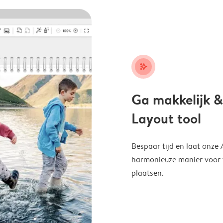
stars_plus
Ga makkelijk &
Layout tool
Bespaar tijd en laat onze
harmonieuze manier voor te
plaatsen.