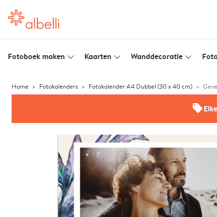
Fotoboek maken
Kaarten
Wanddecoratie
Foto
slim_arrow_down
slim_arrow_down
slim_arrow_down
Home
Fotokalenders
Fotokalender A4 Dubbel (30 x 40 cm)
Geve
offers
Elk