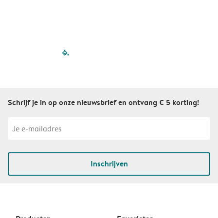
S
filled-pagination
outlined-paginatio
outlined-paginat
outlined-pagin
outlined-pag
outlined-p
Schrijf je in op onze nieuwsbrief en ontvang € 5 korting!
Inschrijven