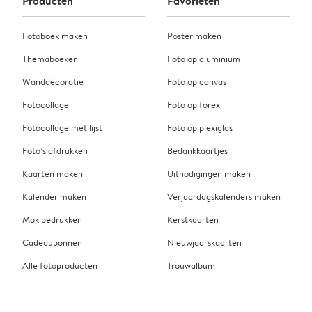
Producten
Favorieten
Fotoboek maken
Poster maken
Themaboeken
Foto op aluminium
Wanddecoratie
Foto op canvas
Fotocollage
Foto op forex
Fotocollage met lijst
Foto op plexiglas
Foto’s afdrukken
Bedankkaartjes
Kaarten maken
Uitnodigingen maken
Kalender maken
Verjaardagskalenders maken
Mok bedrukken
Kerstkaarten
Cadeaubonnen
Nieuwjaarskaarten
Alle fotoproducten
Trouwalbum