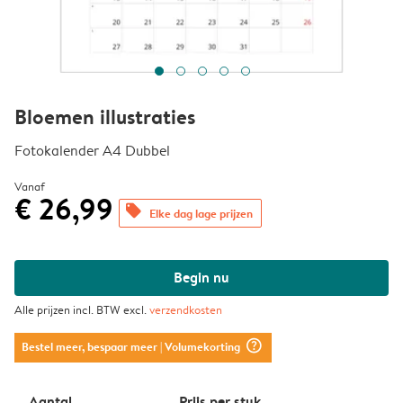
Bloemen illustraties
Fotokalender A4 Dubbel
Vanaf
€ 26,99
offers
Elke dag lage prijzen
Begin nu
Alle prijzen incl. BTW excl.
verzendkosten
question_mark_circle
Bestel meer, bespaar meer
| Volumekorting
Aantal
Prijs per stuk