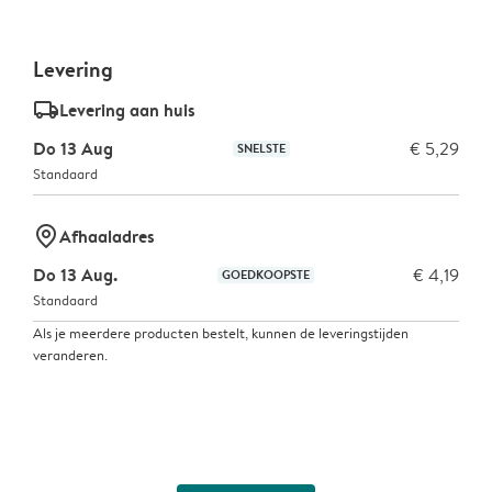
Levering
delivery_standard_v2
Levering aan huis
Do 13 Aug
€ 5,29
SNELSTE
Standaard
marker-pin
Afhaaladres
Do 13 Aug.
€ 4,19
GOEDKOOPSTE
Standaard
Als je meerdere producten bestelt, kunnen de leveringstijden
veranderen.