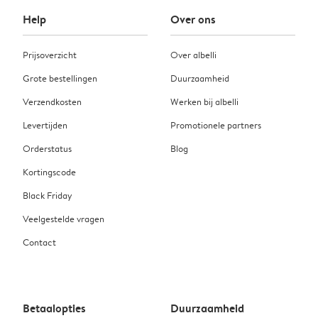
Help
Over ons
Prijsoverzicht
Over albelli
Grote bestellingen
Duurzaamheid
Verzendkosten
Werken bij albelli
Levertijden
Promotionele partners
Orderstatus
Blog
Kortingscode
Black Friday
Veelgestelde vragen
Contact
Betaalopties
Duurzaamheid