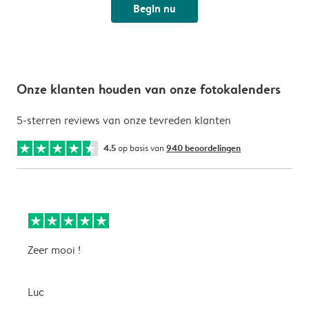
Begin nu
Onze klanten houden van onze fotokalenders
5-sterren reviews van onze tevreden klanten
4.5
op basis van
940 beoordelingen
Zeer mooi !
H
f
f
Luc