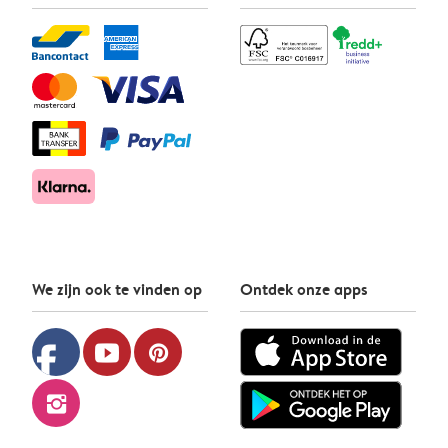
We zijn ook te vinden op
Ontdek onze apps
facebook
youtube
pinterest
instagram