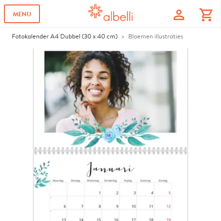
profile
shopping_cart
MENU
Fotokalender A4 Dubbel (30 x 40 cm)
Bloemen illustraties