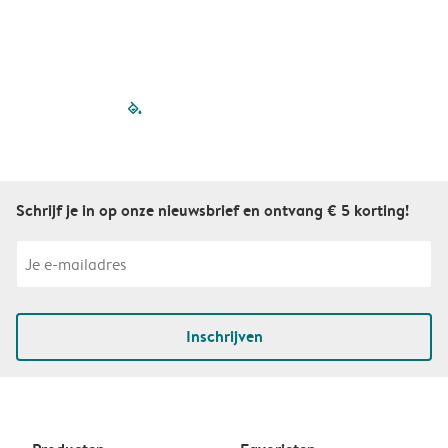
S
filled-pagination
outlined-paginatio
outlined-paginat
outlined-pagin
outlined-pag
outlined-p
Schrijf je in op onze nieuwsbrief en ontvang € 5 korting!
Inschrijven