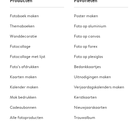
Producten
Favorieten
Fotoboek maken
Poster maken
Themaboeken
Foto op aluminium
Wanddecoratie
Foto op canvas
Fotocollage
Foto op forex
Fotocollage met lijst
Foto op plexiglas
Foto’s afdrukken
Bedankkaartjes
Kaarten maken
Uitnodigingen maken
Kalender maken
Verjaardagskalenders maken
Mok bedrukken
Kerstkaarten
Cadeaubonnen
Nieuwjaarskaarten
Alle fotoproducten
Trouwalbum