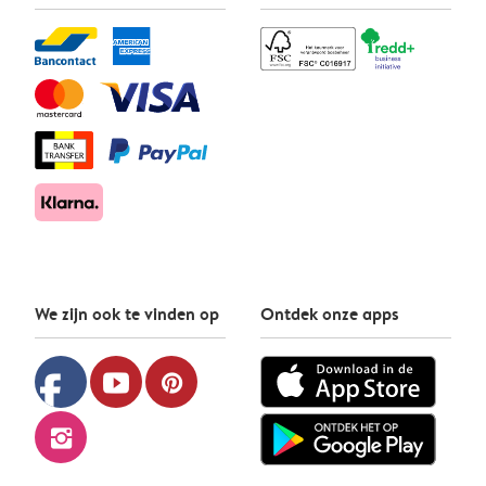
We zijn ook te vinden op
Ontdek onze apps
facebook
youtube
pinterest
instagram