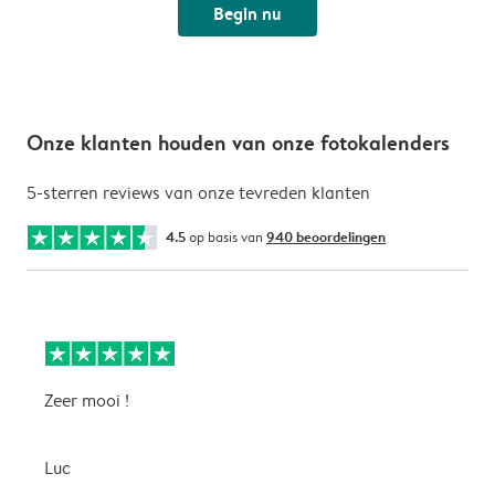
Begin nu
Onze klanten houden van onze fotokalenders
5-sterren reviews van onze tevreden klanten
4.5
op basis van
940 beoordelingen
Zeer mooi !
H
f
f
Luc