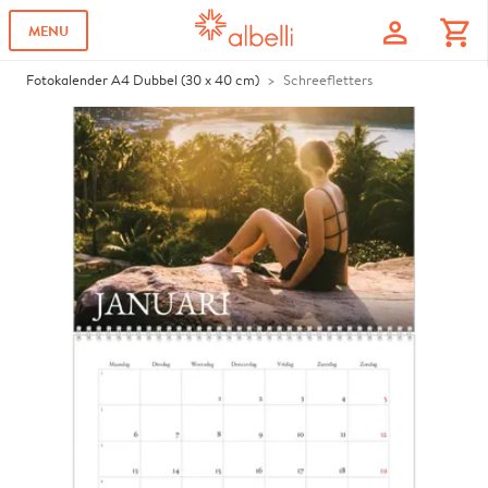
profile
shopping_cart
MENU
Fotokalender A4 Dubbel (30 x 40 cm)
Schreefletters