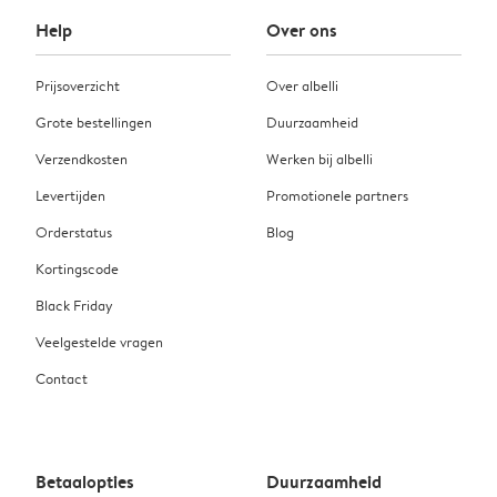
Help
Over ons
Prijsoverzicht
Over albelli
Grote bestellingen
Duurzaamheid
Verzendkosten
Werken bij albelli
Levertijden
Promotionele partners
Orderstatus
Blog
Kortingscode
Black Friday
Veelgestelde vragen
Contact
Betaalopties
Duurzaamheid