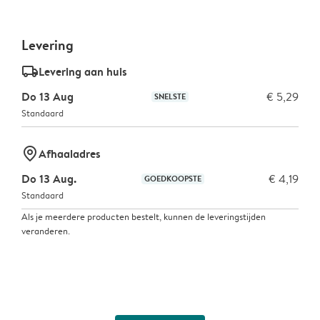
Levering
delivery_standard_v2
Levering aan huis
Do 13 Aug
€ 5,29
SNELSTE
Standaard
marker-pin
Afhaaladres
Do 13 Aug.
€ 4,19
GOEDKOOPSTE
Standaard
Als je meerdere producten bestelt, kunnen de leveringstijden
veranderen.