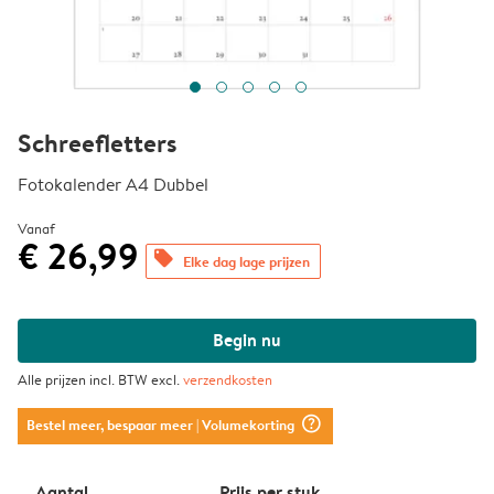
Schreefletters
Fotokalender A4 Dubbel
Vanaf
€ 26,99
offers
Elke dag lage prijzen
Begin nu
Alle prijzen incl. BTW excl.
verzendkosten
question_mark_circle
Bestel meer, bespaar meer
| Volumekorting
Aantal
Prijs per stuk