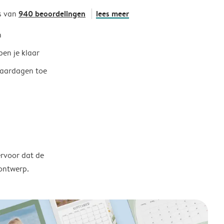
940 beoordelingen
lees meer
s van
h
ben je klaar
jaardagen toe
ervoor dat de
 ontwerp.