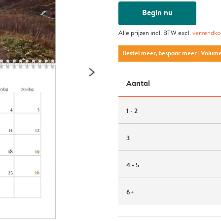
Begin nu
Alle prijzen incl. BTW excl.
verzendko
Bestel meer, bespaar meer
| Volum
Aantal
1 - 2
3
4 - 5
6+