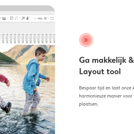
stars_plus
Ga makkelijk &
Layout tool
Bespaar tijd en laat onze
harmonieuze manier voor te
plaatsen.