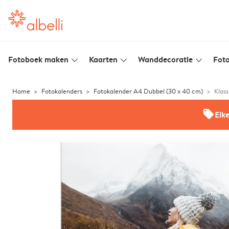
Fotoboek maken
Kaarten
Wanddecoratie
Foto
slim_arrow_down
slim_arrow_down
slim_arrow_down
Home
Fotokalenders
Fotokalender A4 Dubbel (30 x 40 cm)
Klass
offers
Elk