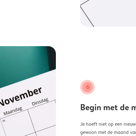
clock
Begin met de ma
Je hoeft niet op een nieu
gewoon met de maand van j