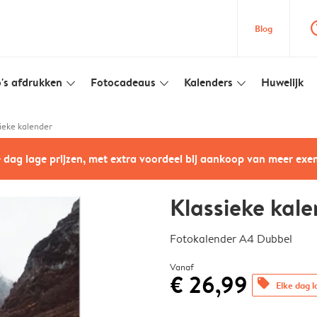
question
Blog
's afdrukken
Fotocadeaus
Kalenders
Huwelijk
slim_arrow_down
slim_arrow_down
slim_arrow_down
ieke kalender
e dag lage prijzen, met extra voordeel bij aankoop van meer ex
Klassieke kal
Fotokalender A4 Dubbel
Vanaf
€ 26,99
offers
Elke dag l