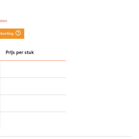
sten
question_mark_circle
ekorting
Prijs per stuk