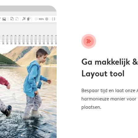
stars_plus
Ga makkelijk &
Layout tool
Bespaar tijd en laat onze
harmonieuze manier voor te
plaatsen.