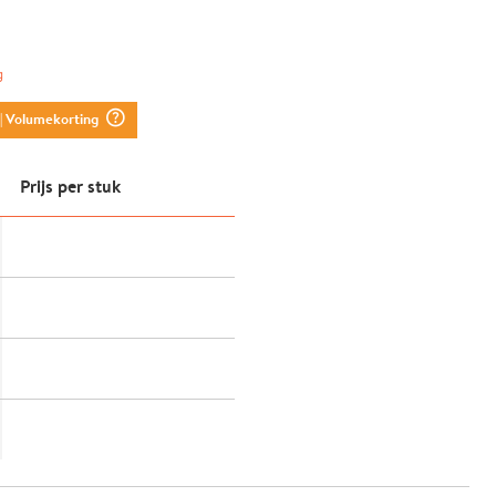
g
question_mark_circle
| Volumekorting
Prijs per stuk