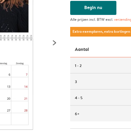
Begin nu
Alle prijzen incl. BTW excl.
verzendin
Extra exemplaren, extra kortingen
Aantal
1 - 2
3
4 - 5
6+