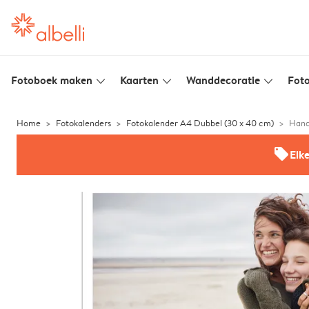
Fotoboek maken
Kaarten
Wanddecoratie
Foto
slim_arrow_down
slim_arrow_down
slim_arrow_down
Home
Fotokalenders
Fotokalender A4 Dubbel (30 x 40 cm)
Hand
offers
Elk