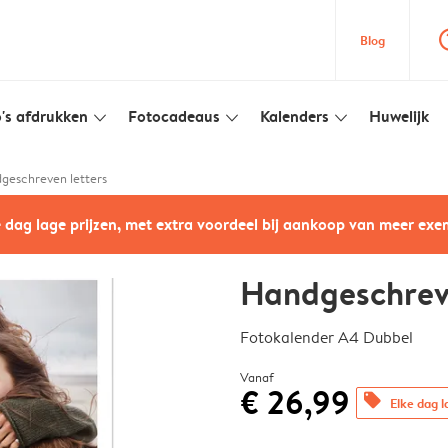
question
Blog
's afdrukken
Fotocadeaus
Kalenders
Huwelijk
slim_arrow_down
slim_arrow_down
slim_arrow_down
geschreven letters
e dag lage prijzen, met extra voordeel bij aankoop van meer ex
Handgeschreve
Fotokalender A4 Dubbel
Vanaf
€ 26,99
offers
Elke dag l