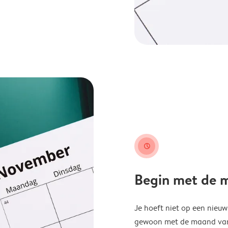
clock
Begin met de ma
Je hoeft niet op een nieu
gewoon met de maand van j