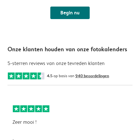
Begin nu
Onze klanten houden van onze fotokalenders
5-sterren reviews van onze tevreden klanten
4.5
op basis van
940 beoordelingen
Zeer mooi !
H
f
f