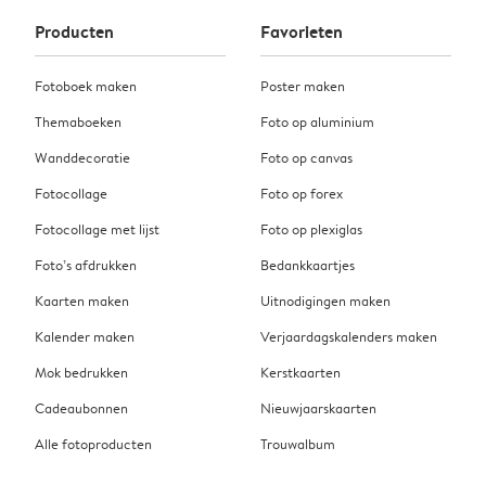
Producten
Favorieten
Fotoboek maken
Poster maken
Themaboeken
Foto op aluminium
Wanddecoratie
Foto op canvas
Fotocollage
Foto op forex
Fotocollage met lijst
Foto op plexiglas
Foto’s afdrukken
Bedankkaartjes
Kaarten maken
Uitnodigingen maken
Kalender maken
Verjaardagskalenders maken
Mok bedrukken
Kerstkaarten
Cadeaubonnen
Nieuwjaarskaarten
Alle fotoproducten
Trouwalbum