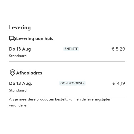
Levering
delivery_standard_v2
Levering aan huis
Do 13 Aug
€ 5,29
SNELSTE
Standaard
marker-pin
Afhaaladres
Do 13 Aug.
€ 4,19
GOEDKOOPSTE
Standaard
Als je meerdere producten bestelt, kunnen de leveringstijden
veranderen.