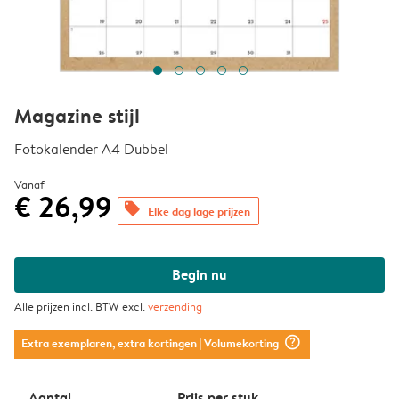
Magazine stijl
Fotokalender A4 Dubbel
Vanaf
€ 26,99
offers
Elke dag lage prijzen
Begin nu
Alle prijzen incl. BTW excl.
verzending
question_mark_circle
Extra exemplaren, extra kortingen
| Volumekorting
Aantal
Prijs per stuk