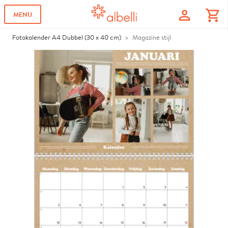
profile
shopping_cart
MENU
Fotokalender A4 Dubbel (30 x 40 cm)
Magazine stijl