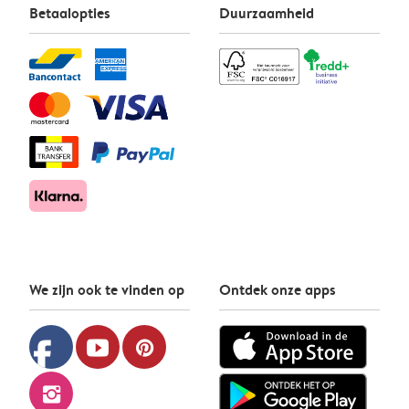
Betaalopties
Duurzaamheid
We zijn ook te vinden op
Ontdek onze apps
facebook
youtube
pinterest
instagram