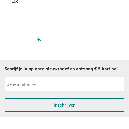
Luc
S
filled-pagination
outlined-paginatio
outlined-paginat
outlined-pagin
outlined-pag
outlined-p
Schrijf je in op onze nieuwsbrief en ontvang € 5 korting!
Inschrijven