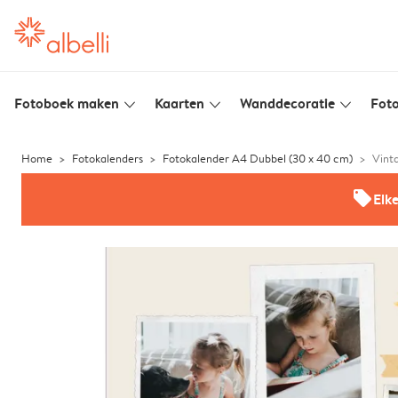
Fotoboek maken
Kaarten
Wanddecoratie
Foto
slim_arrow_down
slim_arrow_down
slim_arrow_down
Home
Fotokalenders
Fotokalender A4 Dubbel (30 x 40 cm)
Vint
offers
Elk