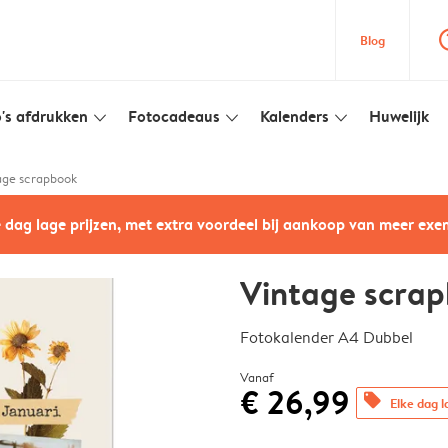
question
Blog
's afdrukken
Fotocadeaus
Kalenders
Huwelijk
slim_arrow_down
slim_arrow_down
slim_arrow_down
age scrapbook
e dag lage prijzen, met extra voordeel bij aankoop van meer ex
Vintage scra
Fotokalender A4 Dubbel
Vanaf
€ 26,99
offers
Elke dag l