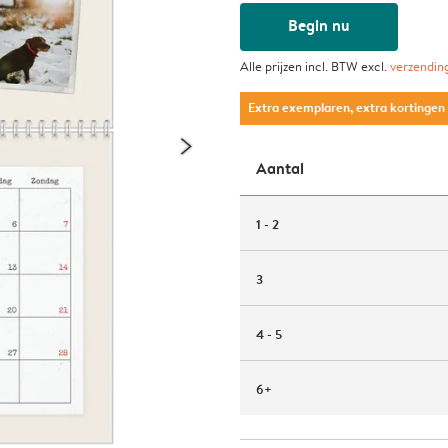
Begin nu
Alle prijzen incl. BTW excl.
verzendin
Extra exemplaren, extra kortingen
Aantal
1 - 2
3
4 - 5
6+