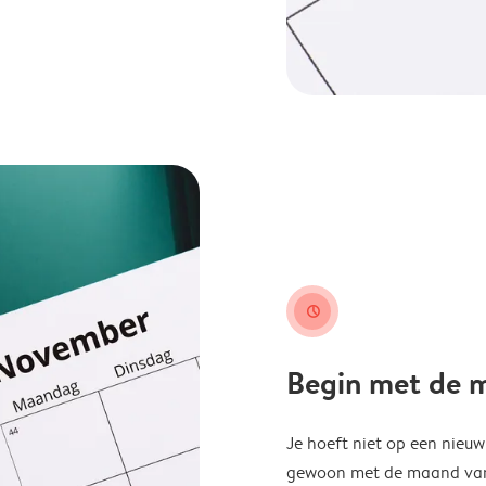
clock
Begin met de ma
Je hoeft niet op een nieu
gewoon met de maand van j