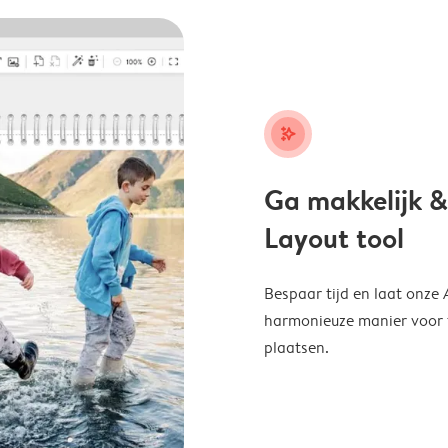
stars_plus
Ga makkelijk &
Layout tool
Bespaar tijd en laat onze
harmonieuze manier voor te
plaatsen.