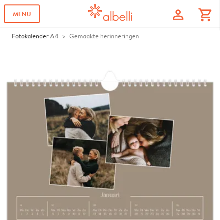
profile
shopping_cart
MENU
Fotokalender A4
Gemaakte herinneringen