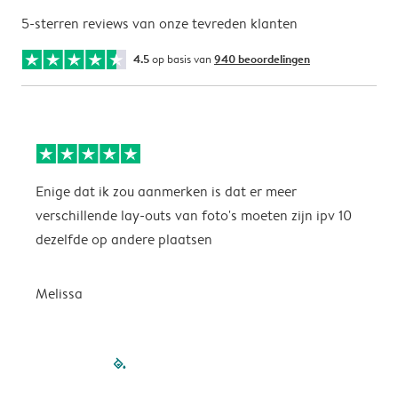
5-sterren reviews van onze tevreden klanten
4.5
op basis van
940 beoordelingen
Enige dat ik zou aanmerken is dat er meer
P
verschillende lay-outs van foto's moeten zijn ipv 10
dezelfde op andere plaatsen
P
Melissa
filled-pagination
outlined-paginatio
outlined-paginat
outlined-pagin
outlined-pag
outlined-p