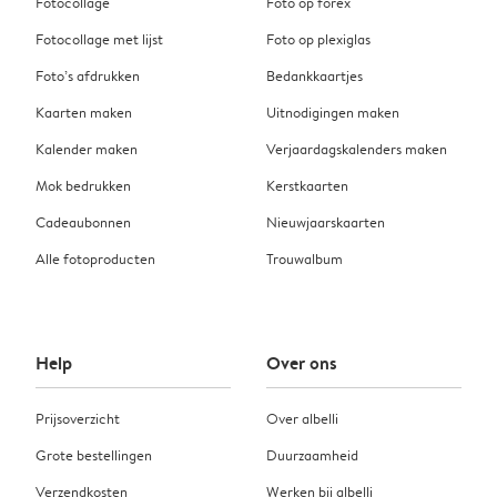
Fotocollage
Foto op forex
Fotocollage met lijst
Foto op plexiglas
Foto’s afdrukken
Bedankkaartjes
Kaarten maken
Uitnodigingen maken
Kalender maken
Verjaardagskalenders maken
Mok bedrukken
Kerstkaarten
Cadeaubonnen
Nieuwjaarskaarten
Alle fotoproducten
Trouwalbum
Help
Over ons
Prijsoverzicht
Over albelli
Grote bestellingen
Duurzaamheid
Verzendkosten
Werken bij albelli