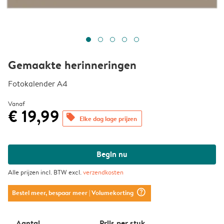
Gemaakte herinneringen
Fotokalender A4
Vanaf
€ 19,99
offers
Elke dag lage prijzen
Begin nu
Alle prijzen incl. BTW excl.
verzendkosten
question_mark_circle
Bestel meer, bespaar meer
| Volumekorting
Aantal
Prijs per stuk