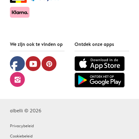
We zijn ook te vinden op
Ontdek onze apps
facebook
youtube
pinterest
instagram
albelli © 2026
Privacybeleid
Cookiebeleid