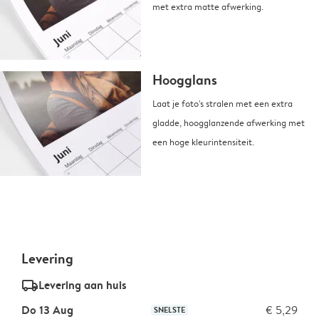
met extra matte afwerking.
Hoogglans
Laat je foto's stralen met een extra
gladde, hoogglanzende afwerking met
een hoge kleurintensiteit.
Levering
delivery_standard_v2
Levering aan huis
Do 13 Aug
€ 5,29
SNELSTE