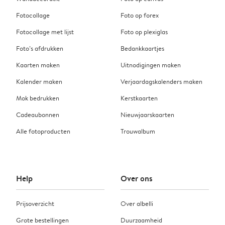
Fotocollage
Foto op forex
Fotocollage met lijst
Foto op plexiglas
Foto’s afdrukken
Bedankkaartjes
Kaarten maken
Uitnodigingen maken
Kalender maken
Verjaardagskalenders maken
Mok bedrukken
Kerstkaarten
Cadeaubonnen
Nieuwjaarskaarten
Alle fotoproducten
Trouwalbum
Help
Over ons
Prijsoverzicht
Over albelli
Grote bestellingen
Duurzaamheid