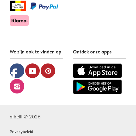
We zijn ook te vinden op
Ontdek onze apps
facebook
youtube
pinterest
instagram
albelli © 2026
Privacybeleid