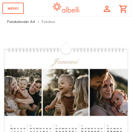
profile
shopping_cart
MENU
Fotokalender A4
Fotobox