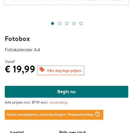
Fotobox
Fotokalender A4
Vanaf
€ 19,99
offers
Elke dag lage prijzen
Begin nu
Alle prijzen incl. BTW excl.
verzending
question_mark_circle
Extra exemplaren, extra kortingen
| Volumekorting
Aantal
Prijs per stuk