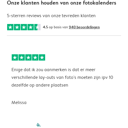
Onze klanten houden van onze fotokalenders
5-sterren reviews van onze tevreden klanten
4.5
op basis van
940 beoordelingen
Enige dat ik zou aanmerken is dat er meer
P
verschillende lay-outs van foto's moeten zijn ipv 10
dezelfde op andere plaatsen
P
Melissa
filled-pagination
outlined-paginatio
outlined-paginat
outlined-pagin
outlined-pag
outlined-p