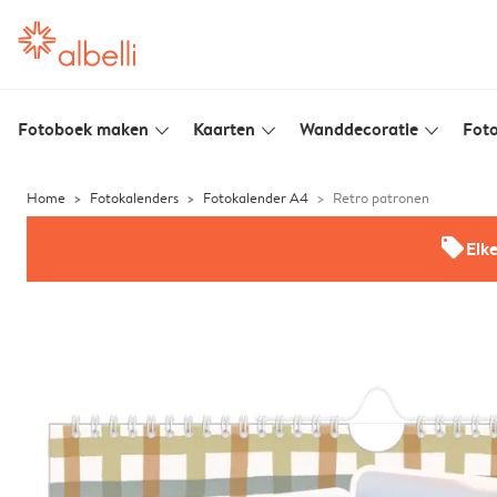
Fotoboek maken
Kaarten
Wanddecoratie
Foto
slim_arrow_down
slim_arrow_down
slim_arrow_down
Home
Fotokalenders
Fotokalender A4
Retro patronen
offers
Elk