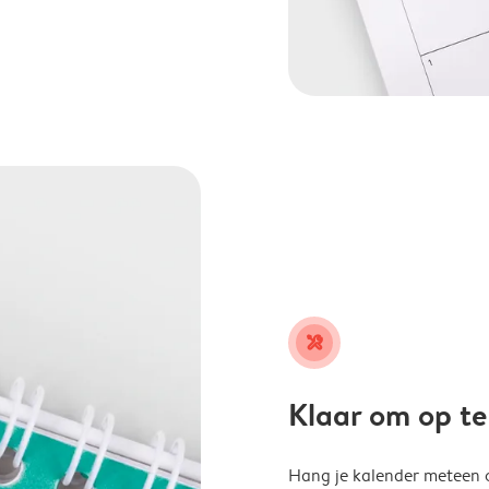
tools
Klaar om op t
Hang je kalender meteen o