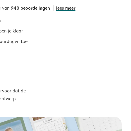
940 beoordelingen
lees meer
s van
h
ben je klaar
jaardagen toe
ervoor dat de
 ontwerp.