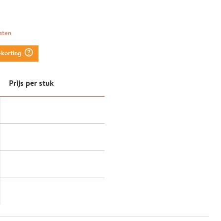
sten
question_mark_circle
ekorting
Prijs per stuk