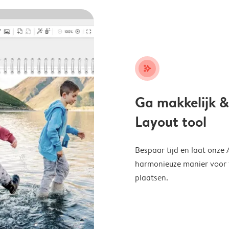
stars_plus
Ga makkelijk &
Layout tool
Bespaar tijd en laat onze
harmonieuze manier voor te
plaatsen.