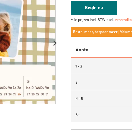
Begin nu
Alle prijzen incl. BTW excl.
verzendko
Bestel meer, bespaar meer
| Volum
Aantal
1 - 2
3
4 - 5
6+