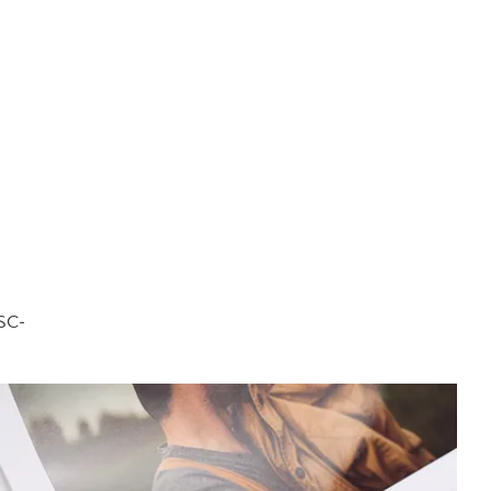
FSC-
.