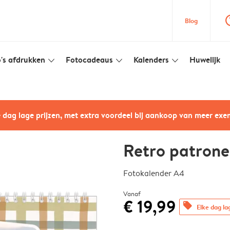
question
Blog
's afdrukken
Fotocadeaus
Kalenders
Huwelijk
slim_arrow_down
slim_arrow_down
slim_arrow_down
e dag lage prijzen, met extra voordeel bij aankoop van meer ex
Retro patron
Fotokalender A4
Vanaf
€ 19,99
offers
Elke dag la