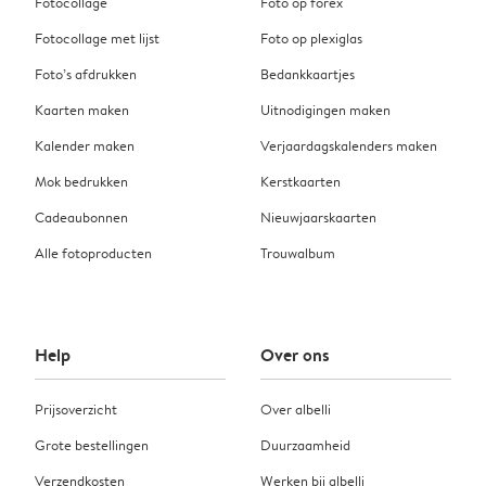
Fotocollage
Foto op forex
Fotocollage met lijst
Foto op plexiglas
Foto’s afdrukken
Bedankkaartjes
Kaarten maken
Uitnodigingen maken
Kalender maken
Verjaardagskalenders maken
Mok bedrukken
Kerstkaarten
Cadeaubonnen
Nieuwjaarskaarten
Alle fotoproducten
Trouwalbum
Help
Over ons
Prijsoverzicht
Over albelli
Grote bestellingen
Duurzaamheid
Verzendkosten
Werken bij albelli