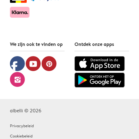
We zijn ook te vinden op
Ontdek onze apps
facebook
youtube
pinterest
instagram
albelli © 2026
Privacybeleid
Cookiebeleid