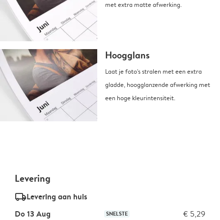
met extra matte afwerking.
Hoogglans
Laat je foto's stralen met een extra
gladde, hoogglanzende afwerking met
een hoge kleurintensiteit.
Levering
delivery_standard_v2
Levering aan huis
Do 13 Aug
€ 5,29
SNELSTE