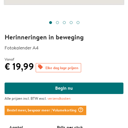
Herinneringen in beweging
Fotokalender A4
Vanaf
€ 19,99
offers
Elke dag lage prijzen
Begin nu
Alle prijzen incl. BTW excl.
verzendkosten
question_mark_circle
Bestel meer, bespaar meer
| Volumekorting
Aantal
Prijs per stuk