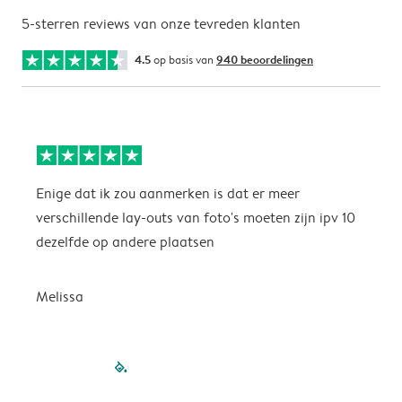
5-sterren reviews van onze tevreden klanten
4.5
op basis van
940 beoordelingen
Enige dat ik zou aanmerken is dat er meer
P
verschillende lay-outs van foto's moeten zijn ipv 10
dezelfde op andere plaatsen
P
Melissa
filled-pagination
outlined-paginatio
outlined-paginat
outlined-pagin
outlined-pag
outlined-p