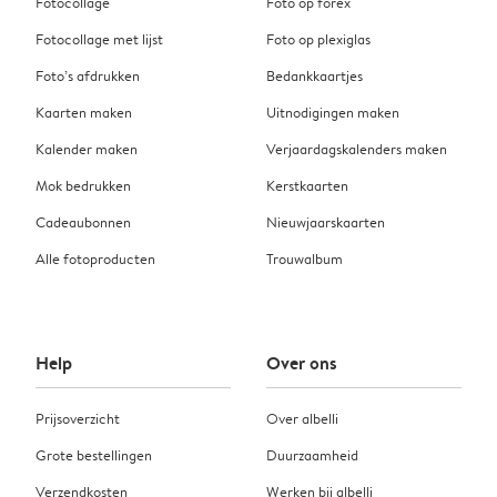
Fotocollage
Foto op forex
Fotocollage met lijst
Foto op plexiglas
Foto’s afdrukken
Bedankkaartjes
Kaarten maken
Uitnodigingen maken
Kalender maken
Verjaardagskalenders maken
Mok bedrukken
Kerstkaarten
Cadeaubonnen
Nieuwjaarskaarten
Alle fotoproducten
Trouwalbum
Help
Over ons
Prijsoverzicht
Over albelli
Grote bestellingen
Duurzaamheid
Verzendkosten
Werken bij albelli