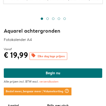
Aquarel achtergronden
Fotokalender A4
Vanaf
€ 19,99
offers
Elke dag lage prijzen
Begin nu
Alle prijzen incl. BTW excl.
verzendkosten
question_mark_circle
Bestel meer, bespaar meer
| Volumekorting
Aantal
Prijs per stuk