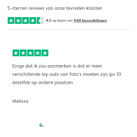
5-sterren reviews van onze tevreden klanten
4.5
op basis van
940 beoordelingen
Enige dat ik zou aanmerken is dat er meer
P
verschillende lay-outs van foto's moeten zijn ipv 10
dezelfde op andere plaatsen
P
Melissa
filled-pagination
outlined-paginatio
outlined-paginat
outlined-pagin
outlined-pag
outlined-p