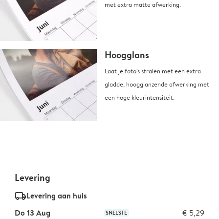
met extra matte afwerking.
Hoogglans
Laat je foto's stralen met een extra
gladde, hoogglanzende afwerking met
een hoge kleurintensiteit.
Levering
delivery_standard_v2
Levering aan huis
Do 13 Aug
€ 5,29
SNELSTE