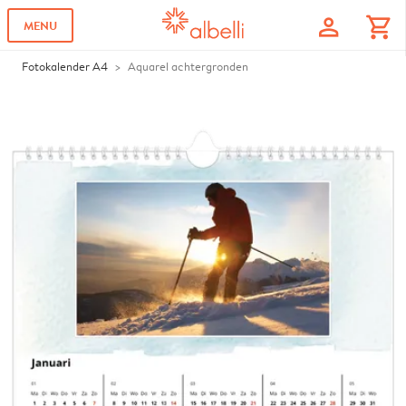
profile
shopping_cart
MENU
Fotokalender A4
Aquarel achtergronden