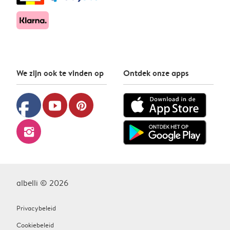
We zijn ook te vinden op
Ontdek onze apps
facebook
youtube
pinterest
instagram
albelli © 2026
Privacybeleid
Cookiebeleid