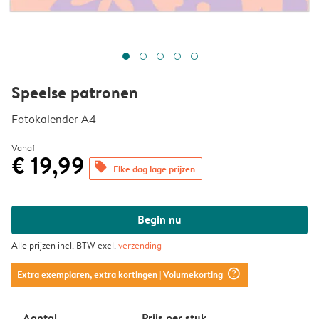
Speelse patronen
Fotokalender A4
Vanaf
€ 19,99
offers
Elke dag lage prijzen
Begin nu
Alle prijzen incl. BTW excl.
verzending
question_mark_circle
Extra exemplaren, extra kortingen
| Volumekorting
Aantal
Prijs per stuk