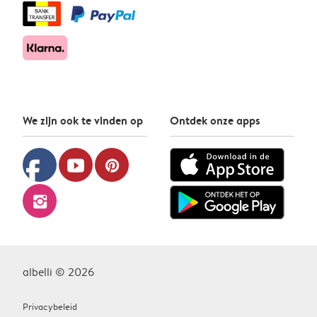
We zijn ook te vinden op
Ontdek onze apps
facebook
youtube
pinterest
instagram
albelli © 2026
Privacybeleid