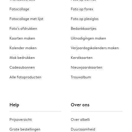
Fotocollage
Foto op forex
Fotocollage met lijst
Foto op plexiglas
Foto’s afdrukken
Bedankkaartjes
Kaarten maken
Uitnodigingen maken
Kalender maken
Verjaardagskalenders maken
Mok bedrukken
Kerstkaarten
Cadeaubonnen
Nieuwjaarskaarten
Alle fotoproducten
Trouwalbum
Help
Over ons
Prijsoverzicht
Over albelli
Grote bestellingen
Duurzaamheid