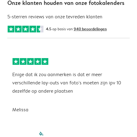
Onze klanten houden van onze fotokalenders
5-sterren reviews van onze tevreden klanten
4.5
op basis van
940 beoordelingen
Enige dat ik zou aanmerken is dat er meer
P
verschillende lay-outs van foto's moeten zijn ipv 10
dezelfde op andere plaatsen
P
Melissa
filled-pagination
outlined-paginatio
outlined-paginat
outlined-pagin
outlined-pag
outlined-p