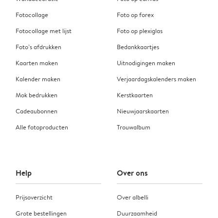
Fotocollage
Foto op forex
Fotocollage met lijst
Foto op plexiglas
Foto’s afdrukken
Bedankkaartjes
Kaarten maken
Uitnodigingen maken
Kalender maken
Verjaardagskalenders maken
Mok bedrukken
Kerstkaarten
Cadeaubonnen
Nieuwjaarskaarten
Alle fotoproducten
Trouwalbum
Help
Over ons
Prijsoverzicht
Over albelli
Grote bestellingen
Duurzaamheid