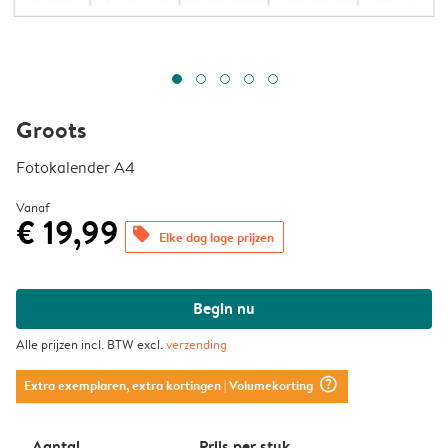
Groots
Fotokalender A4
Vanaf
€ 19,99
offers
Elke dag lage prijzen
Begin nu
Alle prijzen incl. BTW excl.
verzending
question_mark_circle
Extra exemplaren, extra kortingen
| Volumekorting
Aantal
Prijs per stuk