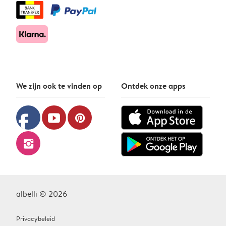
We zijn ook te vinden op
Ontdek onze apps
facebook
youtube
pinterest
instagram
albelli © 2026
Privacybeleid