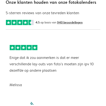
Onze klanten houden van onze fotokalenders
5-sterren reviews van onze tevreden klanten
4.5
op basis van
940 beoordelingen
Enige dat ik zou aanmerken is dat er meer
P
verschillende lay-outs van foto's moeten zijn ipv 10
dezelfde op andere plaatsen
P
Melissa
filled-pagination
outlined-paginatio
outlined-paginat
outlined-pagin
outlined-pag
outlined-p