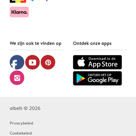
We zijn ook te vinden op
Ontdek onze apps
facebook
youtube
pinterest
instagram
albelli © 2026
Privacybeleid
Cookiebeleid