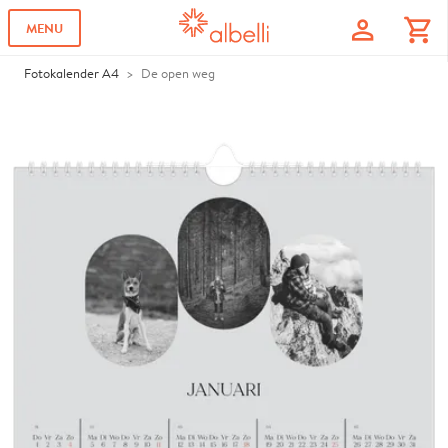
profile
shopping_cart
MENU
Fotokalender A4
De open weg