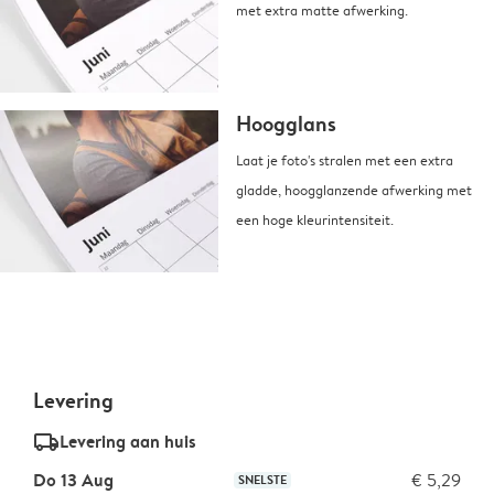
met extra matte afwerking.
Hoogglans
Laat je foto's stralen met een extra
gladde, hoogglanzende afwerking met
een hoge kleurintensiteit.
Levering
delivery_standard_v2
Levering aan huis
Do 13 Aug
€ 5,29
SNELSTE