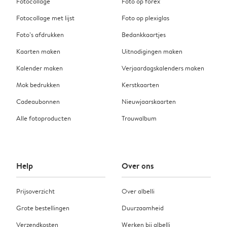
Fotocollage
Foto op forex
Fotocollage met lijst
Foto op plexiglas
Foto’s afdrukken
Bedankkaartjes
Kaarten maken
Uitnodigingen maken
Kalender maken
Verjaardagskalenders maken
Mok bedrukken
Kerstkaarten
Cadeaubonnen
Nieuwjaarskaarten
Alle fotoproducten
Trouwalbum
Help
Over ons
Prijsoverzicht
Over albelli
Grote bestellingen
Duurzaamheid
Verzendkosten
Werken bij albelli