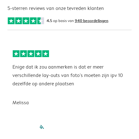
5-sterren reviews van onze tevreden klanten
4.5
op basis van
940 beoordelingen
Enige dat ik zou aanmerken is dat er meer
P
verschillende lay-outs van foto's moeten zijn ipv 10
dezelfde op andere plaatsen
P
Melissa
filled-pagination
outlined-paginatio
outlined-paginat
outlined-pagin
outlined-pag
outlined-p