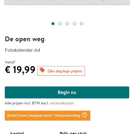
De open weg
Fotokalender A4
Vanaf
€ 19,99
offers
Elke dag lage prijzen
Begin nu
Alle prijzen incl. BTW excl.
verzendkosten
question_mark_circle
Bestel meer, bespaar meer
| Volumekorting
Aantal
Prijs per stuk