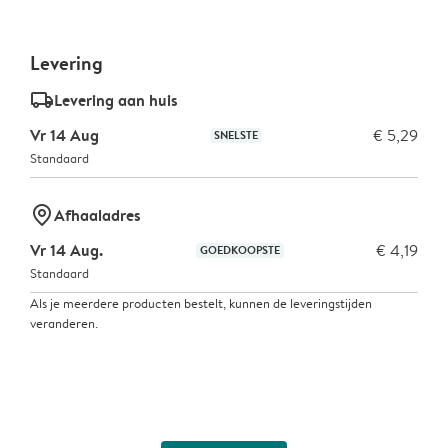
Levering
delivery_standard_v2
Levering aan huis
Vr 14 Aug
€ 5,29
SNELSTE
Standaard
marker-pin
Afhaaladres
Vr 14 Aug.
€ 4,19
GOEDKOOPSTE
Standaard
Als je meerdere producten bestelt, kunnen de leveringstijden
veranderen.