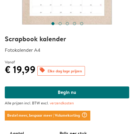
Scrapbook kalender
Fotokalender A4
Vanaf
€ 19,99
offers
Elke dag lage prijzen
Begin nu
Alle prijzen incl. BTW excl.
verzendkosten
question_mark_circle
Bestel meer, bespaar meer
| Volumekorting
Aantal
Prijs per stuk