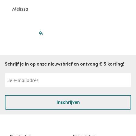
Melissa
filled-pagination
outlined-paginatio
outlined-paginat
outlined-pagin
outlined-pag
outlined-p
Schrijf je in op onze nieuwsbrief en ontvang € 5 korting!
Inschrijven