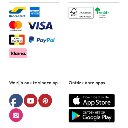
We zijn ook te vinden op
Ontdek onze apps
facebook
youtube
pinterest
instagram