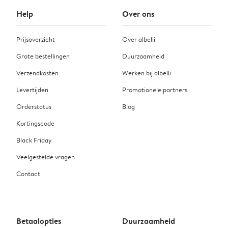
Help
Over ons
Prijsoverzicht
Over albelli
Grote bestellingen
Duurzaamheid
Verzendkosten
Werken bij albelli
Levertijden
Promotionele partners
Orderstatus
Blog
Kortingscode
Black Friday
Veelgestelde vragen
Contact
Betaalopties
Duurzaamheid