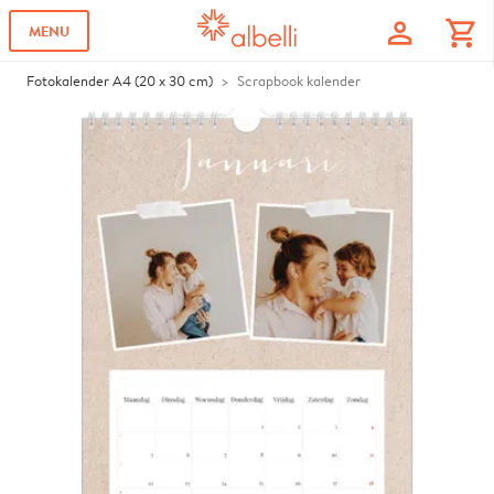
profile
shopping_cart
MENU
Fotokalender A4 (20 x 30 cm)
Scrapbook kalender