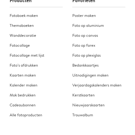
Producten
Favorieten
Fotoboek maken
Poster maken
Themaboeken
Foto op aluminium
Wanddecoratie
Foto op canvas
Fotocollage
Foto op forex
Fotocollage met lijst
Foto op plexiglas
Foto’s afdrukken
Bedankkaartjes
Kaarten maken
Uitnodigingen maken
Kalender maken
Verjaardagskalenders maken
Mok bedrukken
Kerstkaarten
Cadeaubonnen
Nieuwjaarskaarten
Alle fotoproducten
Trouwalbum