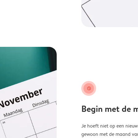
clock
Begin met de ma
Je hoeft niet op een nieu
gewoon met de maand van j