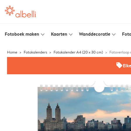
Fotoboek maken
Kaarten
Wanddecoratie
Foto
slim_arrow_down
slim_arrow_down
slim_arrow_down
Home
Fotokalenders
Fotokalender A4 (20 x 30 cm)
Fotoverloop 
offers
Elk