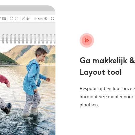
stars_plus
Ga makkelijk &
Layout tool
Bespaar tijd en laat onze
harmonieuze manier voor te
plaatsen.