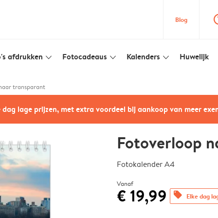
question
Blog
's afdrukken
Fotocadeaus
Kalenders
Huwelijk
slim_arrow_down
slim_arrow_down
slim_arrow_down
naar transparant
e dag lage prijzen, met extra voordeel bij aankoop van meer ex
Fotoverloop n
Fotokalender A4
Vanaf
€ 19,99
offers
Elke dag la