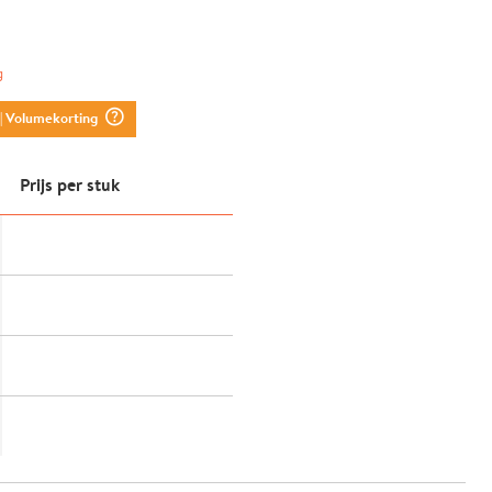
g
question_mark_circle
| Volumekorting
Prijs per stuk