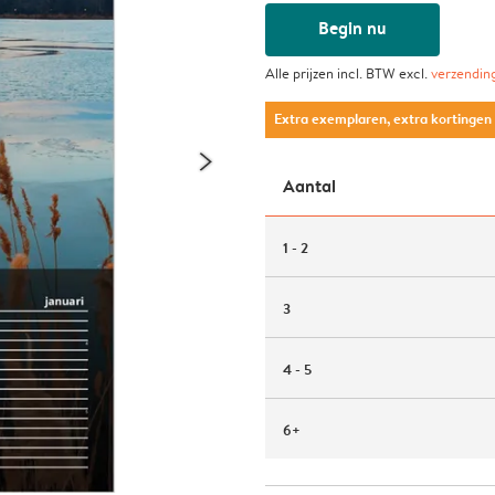
Begin nu
Alle prijzen incl. BTW excl.
verzendin
Extra exemplaren, extra kortingen
Aantal
1 - 2
3
4 - 5
6+