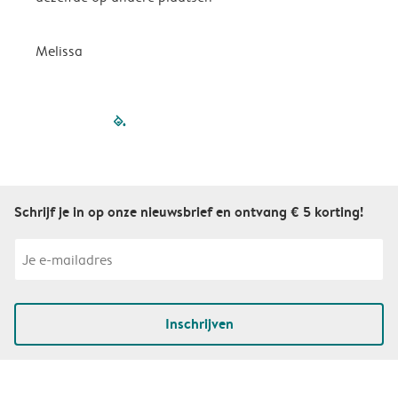
P
Melissa
filled-pagination
outlined-paginatio
outlined-paginat
outlined-pagin
outlined-pag
outlined-p
Schrijf je in op onze nieuwsbrief en ontvang € 5 korting!
Inschrijven