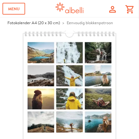
profile
shopping_cart
MENU
Fotokalender A4 (20 x 30 cm)
Eenvoudig blokkenpatroon