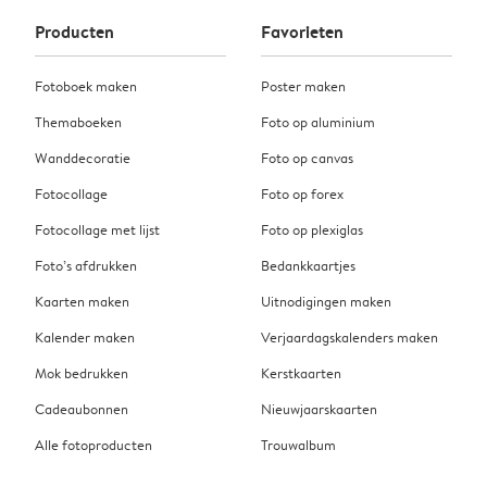
Producten
Favorieten
Fotoboek maken
Poster maken
Themaboeken
Foto op aluminium
Wanddecoratie
Foto op canvas
Fotocollage
Foto op forex
Fotocollage met lijst
Foto op plexiglas
Foto’s afdrukken
Bedankkaartjes
Kaarten maken
Uitnodigingen maken
Kalender maken
Verjaardagskalenders maken
Mok bedrukken
Kerstkaarten
Cadeaubonnen
Nieuwjaarskaarten
Alle fotoproducten
Trouwalbum