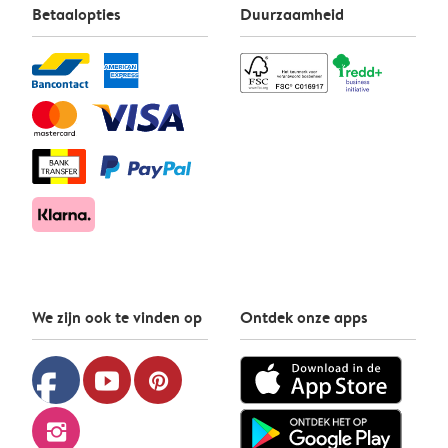
Betaalopties
Duurzaamheid
We zijn ook te vinden op
Ontdek onze apps
facebook
youtube
pinterest
instagram