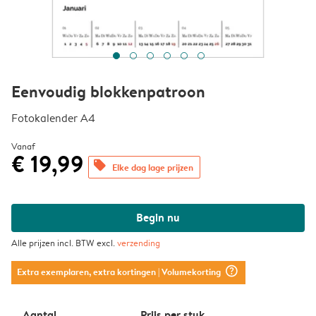
Eenvoudig blokkenpatroon
Fotokalender A4
Vanaf
€ 19,99
offers
Elke dag lage prijzen
Begin nu
Alle prijzen incl. BTW excl.
verzending
question_mark_circle
Extra exemplaren, extra kortingen
| Volumekorting
Aantal
Prijs per stuk