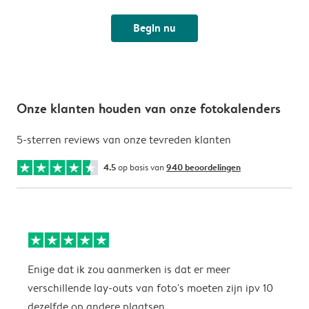
Begin nu
Onze klanten houden van onze fotokalenders
5-sterren reviews van onze tevreden klanten
4.5
op basis van
940 beoordelingen
Enige dat ik zou aanmerken is dat er meer
P
verschillende lay-outs van foto's moeten zijn ipv 10
dezelfde op andere plaatsen