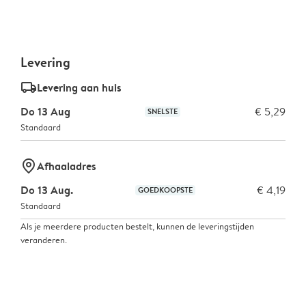
Levering
delivery_standard_v2
Levering aan huis
Do 13 Aug
€ 5,29
SNELSTE
Standaard
marker-pin
Afhaaladres
Do 13 Aug.
€ 4,19
GOEDKOOPSTE
Standaard
Als je meerdere producten bestelt, kunnen de leveringstijden
veranderen.