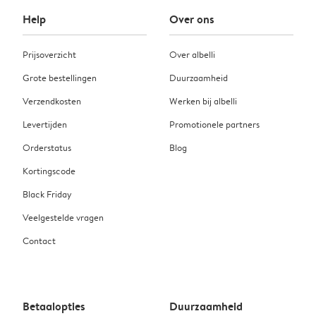
Help
Over ons
Prijsoverzicht
Over albelli
Grote bestellingen
Duurzaamheid
Verzendkosten
Werken bij albelli
Levertijden
Promotionele partners
Orderstatus
Blog
Kortingscode
Black Friday
Veelgestelde vragen
Contact
Betaalopties
Duurzaamheid