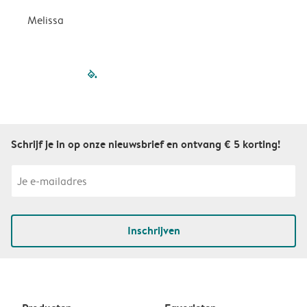
Melissa
filled-pagination
outlined-paginatio
outlined-paginat
outlined-pagin
outlined-pag
outlined-p
Schrijf je in op onze nieuwsbrief en ontvang € 5 korting!
Inschrijven