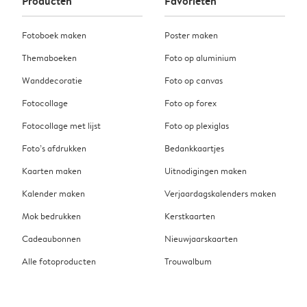
Producten
Favorieten
Fotoboek maken
Poster maken
Themaboeken
Foto op aluminium
Wanddecoratie
Foto op canvas
Fotocollage
Foto op forex
Fotocollage met lijst
Foto op plexiglas
Foto’s afdrukken
Bedankkaartjes
Kaarten maken
Uitnodigingen maken
Kalender maken
Verjaardagskalenders maken
Mok bedrukken
Kerstkaarten
Cadeaubonnen
Nieuwjaarskaarten
Alle fotoproducten
Trouwalbum