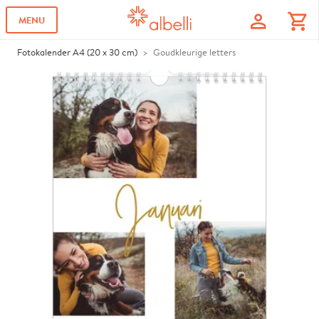
profile
shopping_cart
MENU
Fotokalender A4 (20 x 30 cm)
Goudkleurige letters