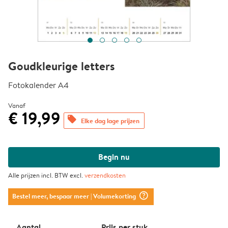
Goudkleurige letters
Fotokalender A4
Vanaf
€ 19,99
offers
Elke dag lage prijzen
Begin nu
Alle prijzen incl. BTW excl.
verzendkosten
question_mark_circle
Bestel meer, bespaar meer
| Volumekorting
Aantal
Prijs per stuk