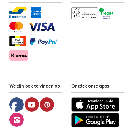
We zijn ook te vinden op
Ontdek onze apps
facebook
youtube
pinterest
instagram