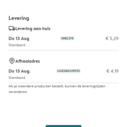
Levering
delivery_standard_v2
Levering aan huis
Do 13 Aug
€ 5,29
SNELSTE
Standaard
marker-pin
Afhaaladres
Do 13 Aug.
€ 4,19
GOEDKOOPSTE
Standaard
Als je meerdere producten bestelt, kunnen de leveringstijden
veranderen.