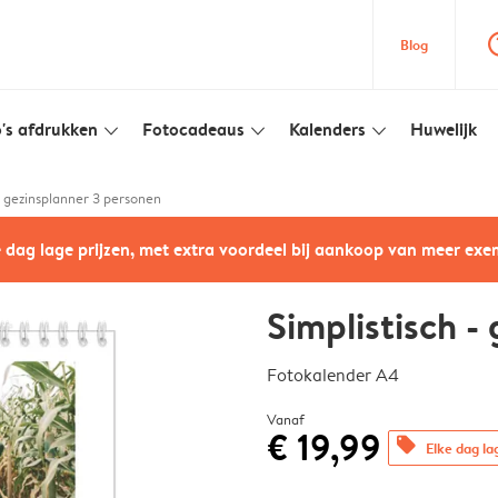
question
Blog
's afdrukken
Fotocadeaus
Kalenders
Huwelijk
slim_arrow_down
slim_arrow_down
slim_arrow_down
- gezinsplanner 3 personen
e dag lage prijzen, met extra voordeel bij aankoop van meer ex
Simplistisch -
Fotokalender A4
Vanaf
€ 19,99
offers
Elke dag la