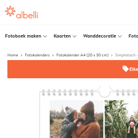
Fotoboek maken
Kaarten
Wanddecoratie
Foto
slim_arrow_down
slim_arrow_down
slim_arrow_down
Home
Fotokalenders
Fotokalender A4 (20 x 30 cm)
Simplistisch 
offers
Elk