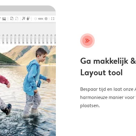
stars_plus
Ga makkelijk &
Layout tool
Bespaar tijd en laat onze
harmonieuze manier voor te
plaatsen.