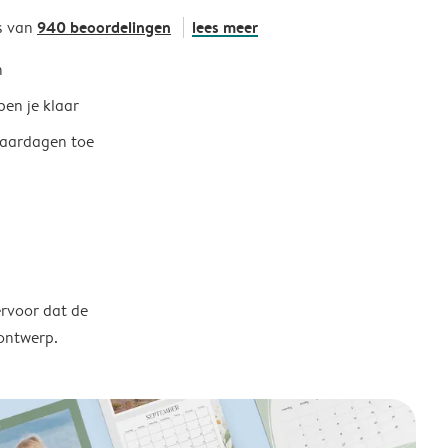
940 beoordelingen
lees meer
s van
h
ben je klaar
jaardagen toe
ervoor dat de
 ontwerp.