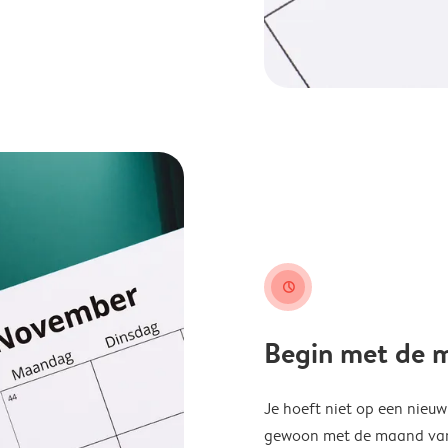
clock
Begin met de ma
Je hoeft niet op een nieu
gewoon met de maand van j