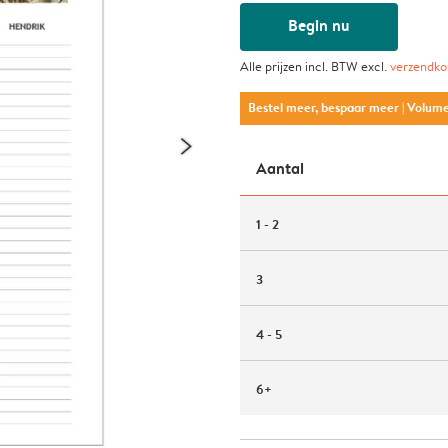
Begin nu
Alle prijzen incl. BTW excl.
verzendko
Bestel meer, bespaar meer
| Volum
Aantal
1 - 2
3
4 - 5
6+