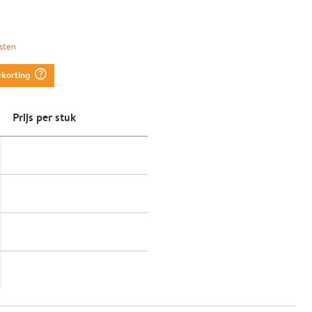
sten
question_mark_circle
ekorting
Prijs per stuk