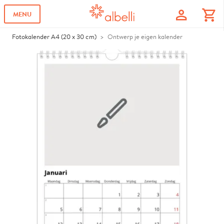
profile
shopping_cart
MENU
Fotokalender A4 (20 x 30 cm)
Ontwerp je eigen kalender