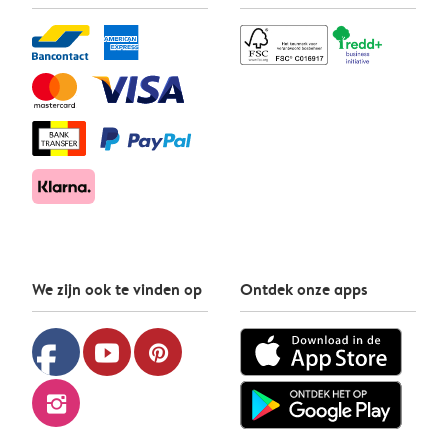
We zijn ook te vinden op
Ontdek onze apps
facebook
youtube
pinterest
instagram