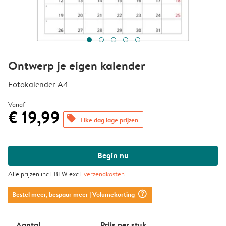
Ontwerp je eigen kalender
Fotokalender A4
Vanaf
€ 19,99
offers
Elke dag lage prijzen
Begin nu
Alle prijzen incl. BTW excl.
verzendkosten
question_mark_circle
Bestel meer, bespaar meer
| Volumekorting
Aantal
Prijs per stuk