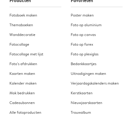
Producten
Favorieten
Fotoboek maken
Poster maken
Themaboeken
Foto op aluminium
Wanddecoratie
Foto op canvas
Fotocollage
Foto op forex
Fotocollage met lijst
Foto op plexiglas
Foto’s afdrukken
Bedankkaartjes
Kaarten maken
Uitnodigingen maken
Kalender maken
Verjaardagskalenders maken
Mok bedrukken
Kerstkaarten
Cadeaubonnen
Nieuwjaarskaarten
Alle fotoproducten
Trouwalbum