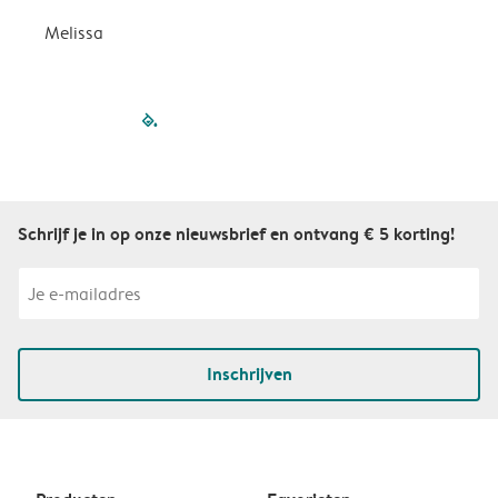
Melissa
filled-pagination
outlined-paginatio
outlined-paginat
outlined-pagin
outlined-pag
outlined-p
Schrijf je in op onze nieuwsbrief en ontvang € 5 korting!
Inschrijven