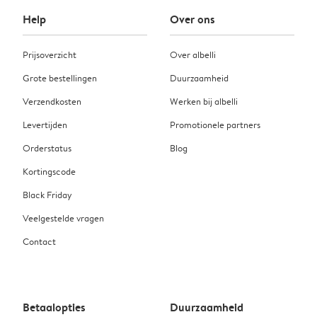
Help
Over ons
Prijsoverzicht
Over albelli
Grote bestellingen
Duurzaamheid
Verzendkosten
Werken bij albelli
Levertijden
Promotionele partners
Orderstatus
Blog
Kortingscode
Black Friday
Veelgestelde vragen
Contact
Betaalopties
Duurzaamheid