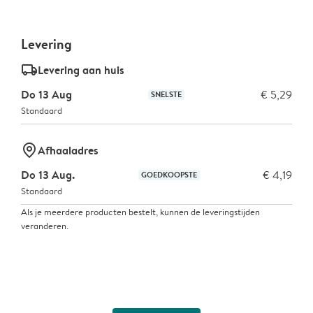
Levering
delivery_standard_v2
Levering aan huis
Do 13 Aug
€ 5,29
SNELSTE
Standaard
marker-pin
Afhaaladres
Do 13 Aug.
€ 4,19
GOEDKOOPSTE
Standaard
Als je meerdere producten bestelt, kunnen de leveringstijden
veranderen.