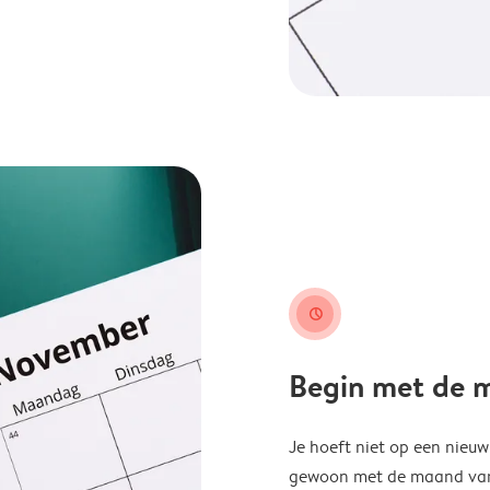
clock
Begin met de ma
Je hoeft niet op een nieu
gewoon met de maand van j