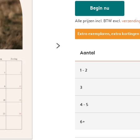
Begin nu
Alle prijzen incl. BTW excl.
verzendin
Extra exemplaren, extra kortingen
Aantal
1 - 2
3
4 - 5
6+