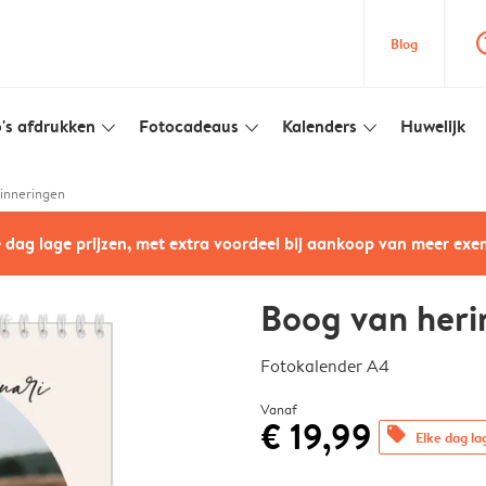
question
Blog
's afdrukken
Fotocadeaus
Kalenders
Huwelijk
slim_arrow_down
slim_arrow_down
slim_arrow_down
inneringen
e dag lage prijzen, met extra voordeel bij aankoop van meer ex
Boog van heri
Fotokalender A4
Vanaf
€ 19,99
offers
Elke dag la