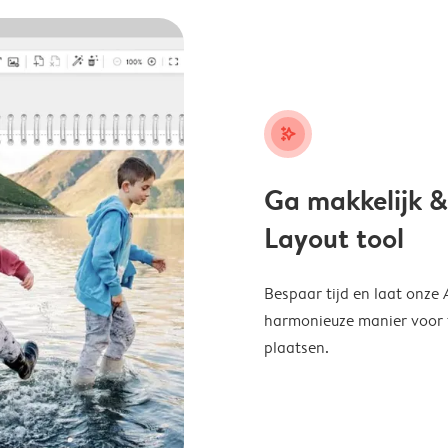
stars_plus
Ga makkelijk &
Layout tool
Bespaar tijd en laat onze
harmonieuze manier voor te
plaatsen.