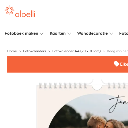
Fotoboek maken
Kaarten
Wanddecoratie
Foto
slim_arrow_down
slim_arrow_down
slim_arrow_down
Home
Fotokalenders
Fotokalender A4 (20 x 30 cm)
Boog van her
offers
Elk