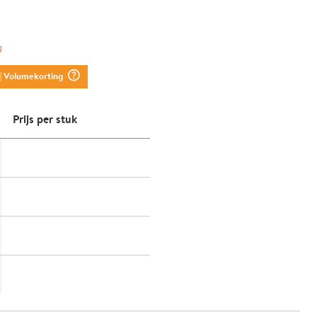
g
question_mark_circle
| Volumekorting
Prijs per stuk