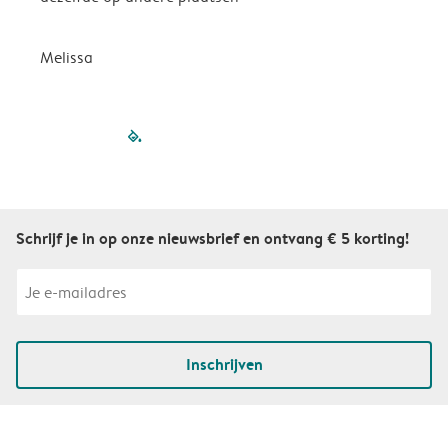
P
Melissa
filled-pagination
outlined-paginatio
outlined-paginat
outlined-pagin
outlined-pag
outlined-p
Schrijf je in op onze nieuwsbrief en ontvang € 5 korting!
Inschrijven