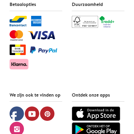
Betaalopties
Duurzaamheid
We zijn ook te vinden op
Ontdek onze apps
facebook
youtube
pinterest
instagram