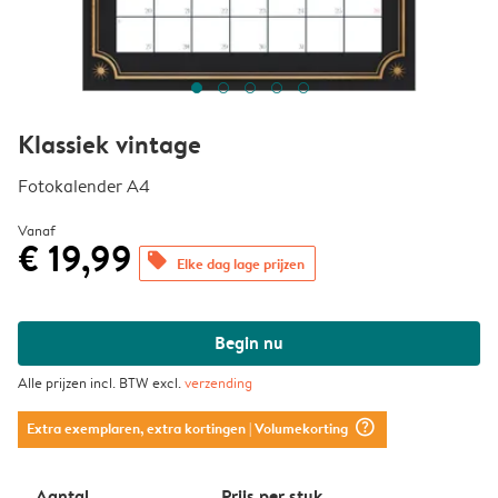
Klassiek vintage
Fotokalender A4
Vanaf
€ 19,99
offers
Elke dag lage prijzen
Begin nu
Alle prijzen incl. BTW excl.
verzending
question_mark_circle
Extra exemplaren, extra kortingen
| Volumekorting
Aantal
Prijs per stuk