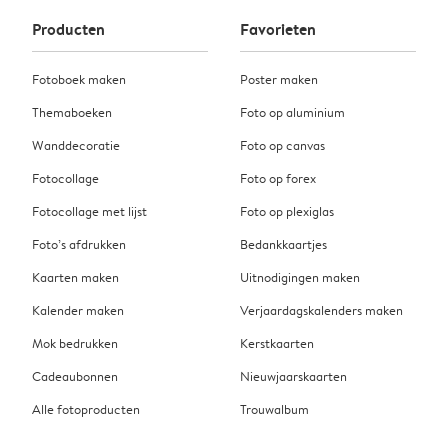
Producten
Favorieten
Fotoboek maken
Poster maken
Themaboeken
Foto op aluminium
Wanddecoratie
Foto op canvas
Fotocollage
Foto op forex
Fotocollage met lijst
Foto op plexiglas
Foto’s afdrukken
Bedankkaartjes
Kaarten maken
Uitnodigingen maken
Kalender maken
Verjaardagskalenders maken
Mok bedrukken
Kerstkaarten
Cadeaubonnen
Nieuwjaarskaarten
Alle fotoproducten
Trouwalbum