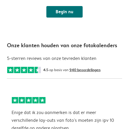
Begin nu
Onze klanten houden van onze fotokalenders
5-sterren reviews van onze tevreden klanten
4.5
op basis van
940 beoordelingen
Enige dat ik zou aanmerken is dat er meer
P
verschillende lay-outs van foto's moeten zijn ipv 10
dezelfde op andere plaatsen