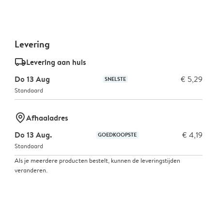
Levering
delivery_standard_v2
Levering aan huis
Do 13 Aug
€ 5,29
SNELSTE
Standaard
marker-pin
Afhaaladres
Do 13 Aug.
€ 4,19
GOEDKOOPSTE
Standaard
Als je meerdere producten bestelt, kunnen de leveringstijden
veranderen.