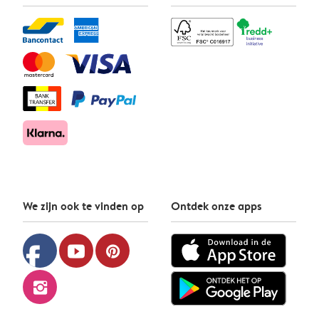
We zijn ook te vinden op
Ontdek onze apps
facebook
youtube
pinterest
instagram