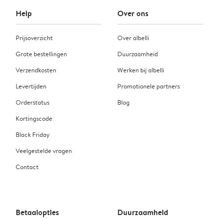
Help
Over ons
Prijsoverzicht
Over albelli
Grote bestellingen
Duurzaamheid
Verzendkosten
Werken bij albelli
Levertijden
Promotionele partners
Orderstatus
Blog
Kortingscode
Black Friday
Veelgestelde vragen
Contact
Betaalopties
Duurzaamheid