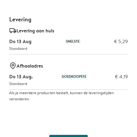
Levering
delivery_standard_v2
Levering aan huis
Do 13 Aug
€ 5,29
SNELSTE
Standaard
marker-pin
Afhaaladres
Do 13 Aug.
€ 4,19
GOEDKOOPSTE
Standaard
Als je meerdere producten bestelt, kunnen de leveringstijden
veranderen.