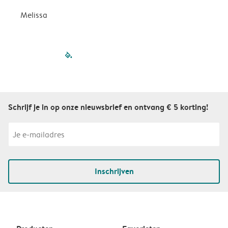
Melissa
filled-pagination
outlined-paginatio
outlined-paginat
outlined-pagin
outlined-pag
outlined-p
Schrijf je in op onze nieuwsbrief en ontvang € 5 korting!
Inschrijven