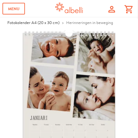
profile
shopping_cart
MENU
Fotokalender A4 (20 x 30 cm)
Herinneringen in beweging