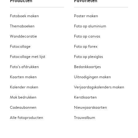
Producten
Favorieten
Fotoboek maken
Poster maken
Themaboeken
Foto op aluminium
Wanddecoratie
Foto op canvas
Fotocollage
Foto op forex
Fotocollage met lijst
Foto op plexiglas
Foto’s afdrukken
Bedankkaartjes
Kaarten maken
Uitnodigingen maken
Kalender maken
Verjaardagskalenders maken
Mok bedrukken
Kerstkaarten
Cadeaubonnen
Nieuwjaarskaarten
Alle fotoproducten
Trouwalbum