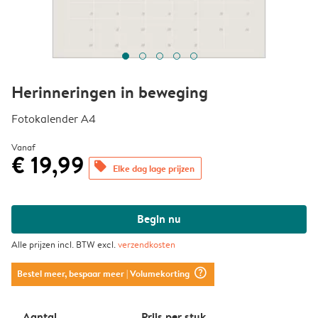
Herinneringen in beweging
Fotokalender A4
Vanaf
€ 19,99
offers
Elke dag lage prijzen
Begin nu
Alle prijzen incl. BTW excl.
verzendkosten
question_mark_circle
Bestel meer, bespaar meer
| Volumekorting
Aantal
Prijs per stuk