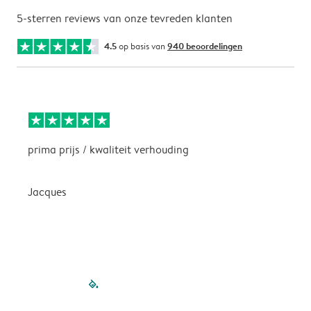
5-sterren reviews van onze tevreden klanten
4.5
op basis van
940 beoordelingen
prima prijs / kwaliteit verhouding
H
Jacques
filled-pagination
outlined-paginatio
outlined-paginat
outlined-pagin
outlined-pag
outlined-p