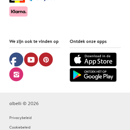
We zijn ook te vinden op
Ontdek onze apps
facebook
youtube
pinterest
instagram
albelli © 2026
Privacybeleid
Cookiebeleid