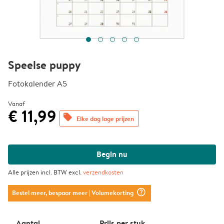
Speelse puppy
Fotokalender A5
Vanaf
€ 11,99
offers
Elke dag lage prijzen
Begin nu
Alle prijzen incl. BTW excl.
verzendkosten
question_mark_circle
Bestel meer, bespaar meer
| Volumekorting
Aantal
Prijs per stuk