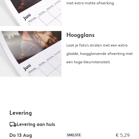
met extra matte afwerking.
Hoogglans
Laat je foto's stralen met een extra
gladde, hoogglanzende afwerking met
een hoge kleurintensiteit.
Levering
delivery_standard_v2
Levering aan huis
Do 13 Aug
€ 5,29
SNELSTE