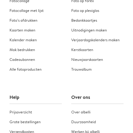
Fotocollage
Foto op forex
Fotocollage met lijst
Foto op plexiglas
Foto’s afdrukken
Bedankkaartjes
Kaarten maken
Uitnodigingen maken
Kalender maken
Verjaardagskalenders maken
Mok bedrukken
Kerstkaarten
Cadeaubonnen
Nieuwjaarskaarten
Alle fotoproducten
Trouwalbum
Help
Over ons
Prijsoverzicht
Over albelli
Grote bestellingen
Duurzaamheid
Verzendkosten
Werken bij albelli