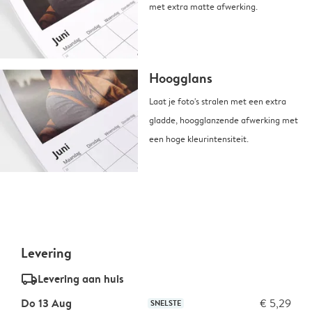
met extra matte afwerking.
Hoogglans
Laat je foto's stralen met een extra
gladde, hoogglanzende afwerking met
een hoge kleurintensiteit.
Levering
delivery_standard_v2
Levering aan huis
Do 13 Aug
€ 5,29
SNELSTE