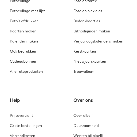
Fotocollage
Foto op forex
Fotocollage met lijst
Foto op plexiglas
Foto’s afdrukken
Bedankkaartjes
Kaarten maken
Uitnodigingen maken
Kalender maken
Verjaardagskalenders maken
Mok bedrukken
Kerstkaarten
Cadeaubonnen
Nieuwjaarskaarten
Alle fotoproducten
Trouwalbum
Help
Over ons
Prijsoverzicht
Over albelli
Grote bestellingen
Duurzaamheid
Verzendkosten
Werken bij albelli