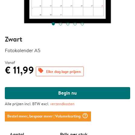
Zwart
Fotokalender A5
Vanaf
€ 11,99
offers
Elke dag lage prijzen
Begin nu
Alle prijzen incl. BTW excl.
verzendkosten
question_mark_circle
Bestel meer, bespaar meer
| Volumekorting
Aantal
Prijs per stuk