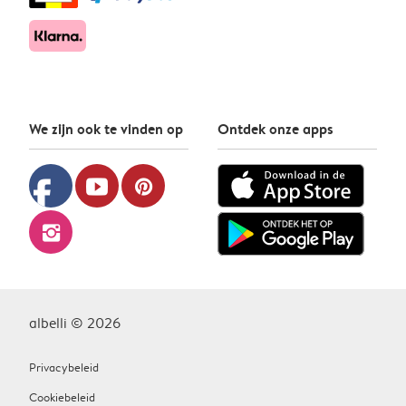
We zijn ook te vinden op
Ontdek onze apps
facebook
youtube
pinterest
instagram
albelli © 2026
Privacybeleid
Cookiebeleid