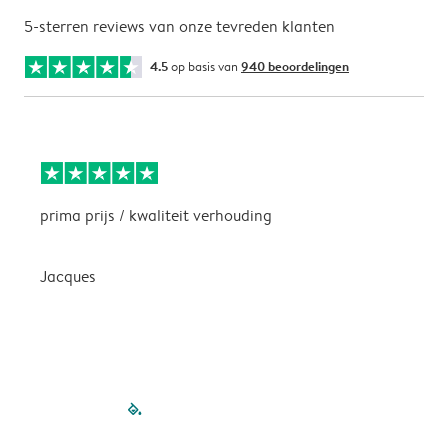
5-sterren reviews van onze tevreden klanten
4.5
op basis van
940 beoordelingen
prima prijs / kwaliteit verhouding
H
Jacques
filled-pagination
outlined-paginatio
outlined-paginat
outlined-pagin
outlined-pag
outlined-p