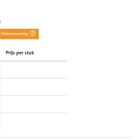
g
question_mark_circle
| Volumekorting
Prijs per stuk