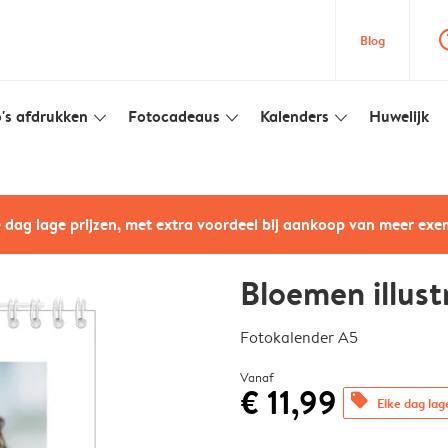
question
Blog
's afdrukken
Fotocadeaus
Kalenders
Huwelijk
slim_arrow_down
slim_arrow_down
slim_arrow_down
e dag lage prijzen, met extra voordeel bij aankoop van meer ex
Bloemen illust
Fotokalender A5
Vanaf
€ 11,99
offers
Elke dag lag