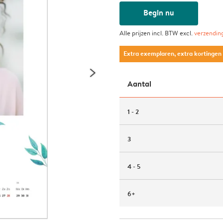
Begin nu
Alle prijzen incl. BTW excl.
verzendin
Extra exemplaren, extra kortingen
Aantal
1 - 2
3
4 - 5
6+