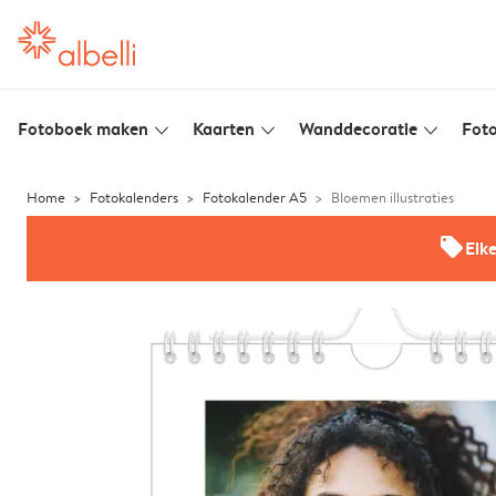
Fotoboek maken
Kaarten
Wanddecoratie
Foto
slim_arrow_down
slim_arrow_down
slim_arrow_down
Home
Fotokalenders
Fotokalender A5
Bloemen illustraties
offers
Elk