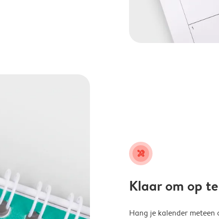
tools
Klaar om op t
Hang je kalender meteen o