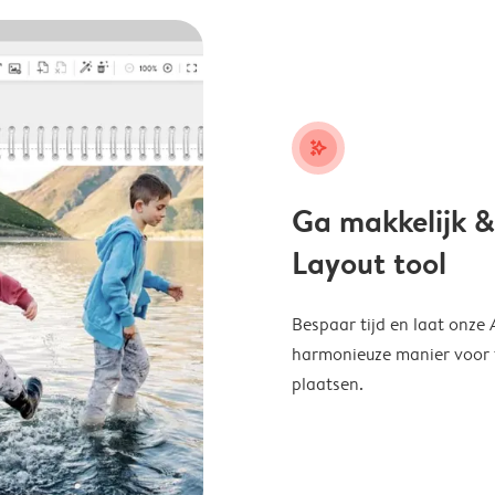
stars_plus
Ga makkelijk &
Layout tool
Bespaar tijd en laat onze
harmonieuze manier voor te
plaatsen.