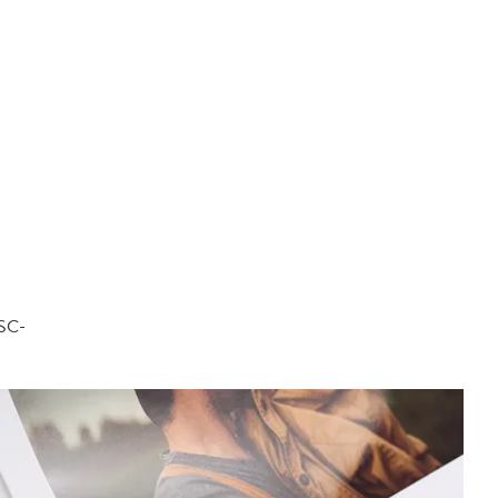
FSC-
.