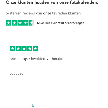
Onze klanten houden van onze fotokalenders
5-sterren reviews van onze tevreden klanten
4.5
op basis van
940 beoordelingen
prima prijs / kwaliteit verhouding
H
Jacques
filled-pagination
outlined-paginatio
outlined-paginat
outlined-pagin
outlined-pag
outlined-p