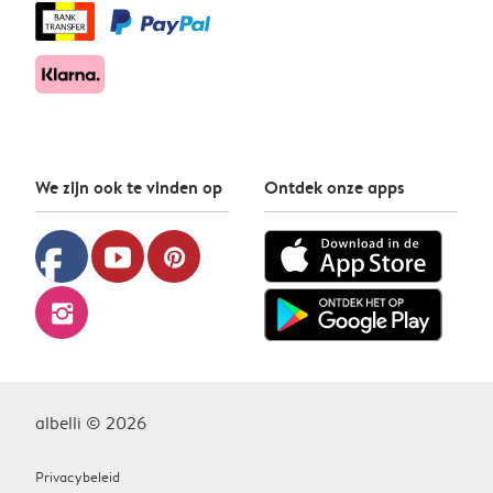
We zijn ook te vinden op
Ontdek onze apps
facebook
youtube
pinterest
instagram
albelli © 2026
Privacybeleid