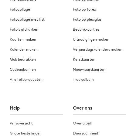
Fotocollage
Foto op forex
Fotocollage met lijst
Foto op plexiglas
Foto’s afdrukken
Bedankkaartjes
Kaarten maken
Uitnodigingen maken
Kalender maken
Verjaardagskalenders maken
Mok bedrukken
Kerstkaarten
Cadeaubonnen
Nieuwjaarskaarten
Alle fotoproducten
Trouwalbum
Help
Over ons
Prijsoverzicht
Over albelli
Grote bestellingen
Duurzaamheid