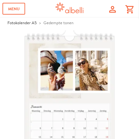
profile
shopping_cart
MENU
Fotokalender A5
Gedempte tonen