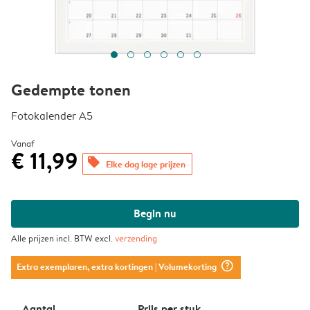
Gedempte tonen
Fotokalender A5
Vanaf
€ 11,99
offers
Elke dag lage prijzen
Begin nu
Alle prijzen incl. BTW excl.
verzending
question_mark_circle
Extra exemplaren, extra kortingen
| Volumekorting
Aantal
Prijs per stuk