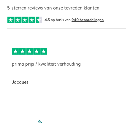
5-sterren reviews van onze tevreden klanten
4.5
op basis van
940 beoordelingen
prima prijs / kwaliteit verhouding
H
Jacques
filled-pagination
outlined-paginatio
outlined-paginat
outlined-pagin
outlined-pag
outlined-p