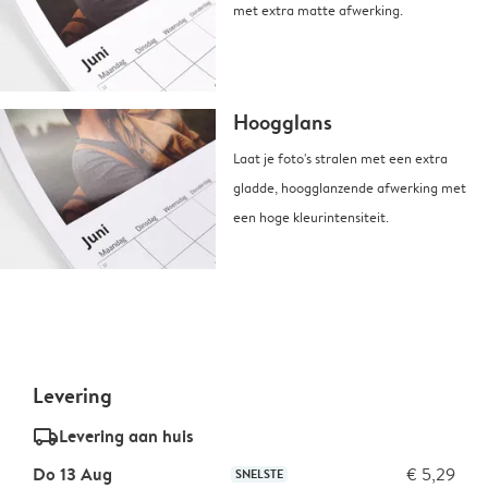
met extra matte afwerking.
Hoogglans
Laat je foto's stralen met een extra
gladde, hoogglanzende afwerking met
een hoge kleurintensiteit.
Levering
delivery_standard_v2
Levering aan huis
Do 13 Aug
€ 5,29
SNELSTE