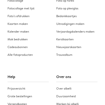
Fotocollage
Foto op forex
Fotocollage met lijst
Foto op plexiglas
Foto’s afdrukken
Bedankkaartjes
Kaarten maken
Uitnodigingen maken
Kalender maken
Verjaardagskalenders maken
Mok bedrukken
Kerstkaarten
Cadeaubonnen
Nieuwjaarskaarten
Alle fotoproducten
Trouwalbum
Help
Over ons
Prijsoverzicht
Over albelli
Grote bestellingen
Duurzaamheid
Verzendkosten
Werken bij albelli