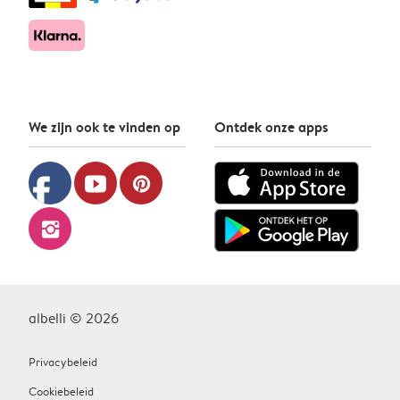
We zijn ook te vinden op
Ontdek onze apps
facebook
youtube
pinterest
instagram
albelli © 2026
Privacybeleid
Cookiebeleid