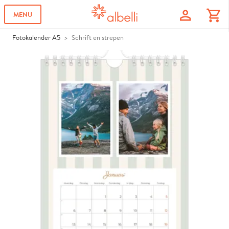
profile
shopping_cart
MENU
Fotokalender A5
Schrift en strepen