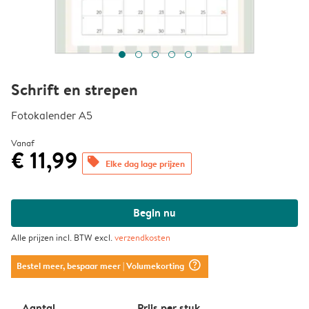
Schrift en strepen
Fotokalender A5
Vanaf
€ 11,99
offers
Elke dag lage prijzen
Begin nu
Alle prijzen incl. BTW excl.
verzendkosten
question_mark_circle
Bestel meer, bespaar meer
| Volumekorting
Aantal
Prijs per stuk