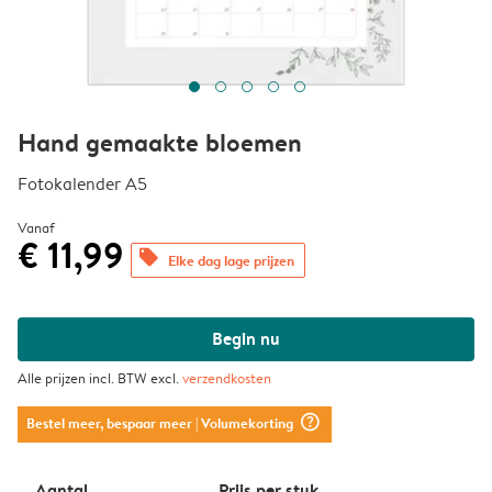
Hand gemaakte bloemen
Fotokalender A5
Vanaf
€ 11,99
offers
Elke dag lage prijzen
Begin nu
Alle prijzen incl. BTW excl.
verzendkosten
question_mark_circle
Bestel meer, bespaar meer
| Volumekorting
Aantal
Prijs per stuk