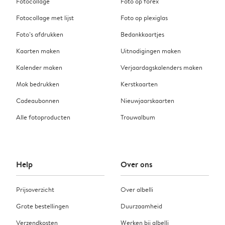
Fotocollage
Foto op forex
Fotocollage met lijst
Foto op plexiglas
Foto’s afdrukken
Bedankkaartjes
Kaarten maken
Uitnodigingen maken
Kalender maken
Verjaardagskalenders maken
Mok bedrukken
Kerstkaarten
Cadeaubonnen
Nieuwjaarskaarten
Alle fotoproducten
Trouwalbum
Help
Over ons
Prijsoverzicht
Over albelli
Grote bestellingen
Duurzaamheid
Verzendkosten
Werken bij albelli