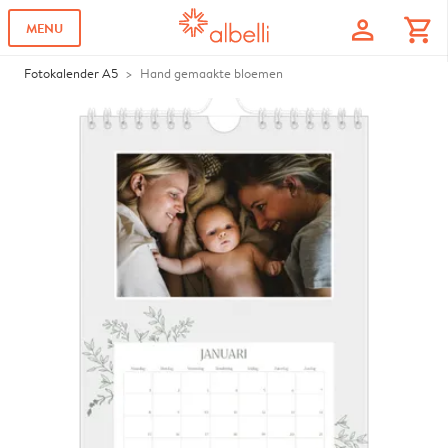
profile
shopping_cart
MENU
Fotokalender A5
Hand gemaakte bloemen