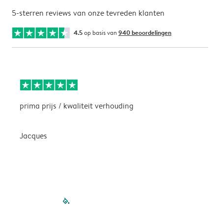
5-sterren reviews van onze tevreden klanten
4.5
op basis van
940 beoordelingen
prima prijs / kwaliteit verhouding
H
Jacques
filled-pagination
outlined-paginatio
outlined-paginat
outlined-pagin
outlined-pag
outlined-p