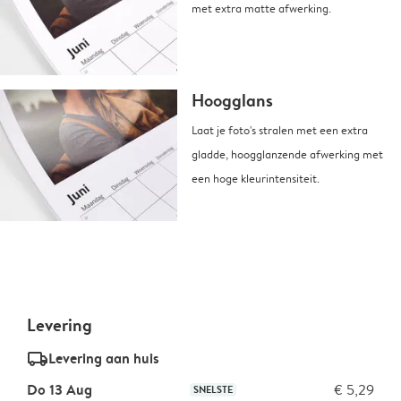
met extra matte afwerking.
Hoogglans
Laat je foto's stralen met een extra
gladde, hoogglanzende afwerking met
een hoge kleurintensiteit.
Levering
delivery_standard_v2
Levering aan huis
Do 13 Aug
€ 5,29
SNELSTE