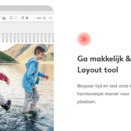
stars_plus
Ga makkelijk &
Layout tool
Bespaar tijd en laat onze
harmonieuze manier voor te
plaatsen.