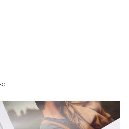
FSC-
.