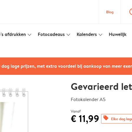
question
Blog
's afdrukken
Fotocadeaus
Kalenders
Huwelijk
slim_arrow_down
slim_arrow_down
slim_arrow_down
e dag lage prijzen, met extra voordeel bij aankoop van meer ex
Gevarieerd le
Fotokalender A5
Vanaf
€ 11,99
offers
Elke dag lag