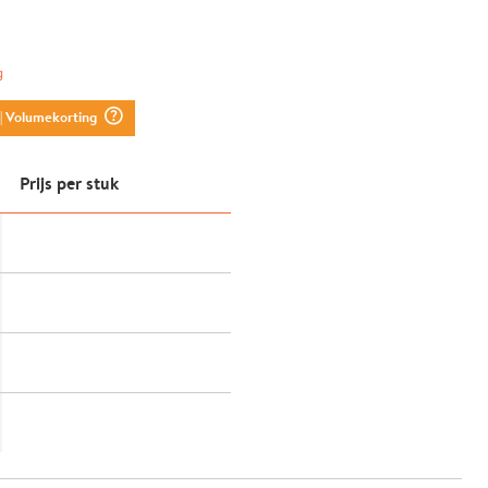
g
question_mark_circle
| Volumekorting
Prijs per stuk