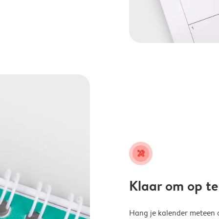
tools
Klaar om op t
Hang je kalender meteen o