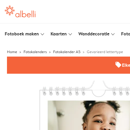
Fotoboek maken
Kaarten
Wanddecoratie
Foto
slim_arrow_down
slim_arrow_down
slim_arrow_down
Home
Fotokalenders
Fotokalender A5
Gevarieerd lettertype
offers
Elk