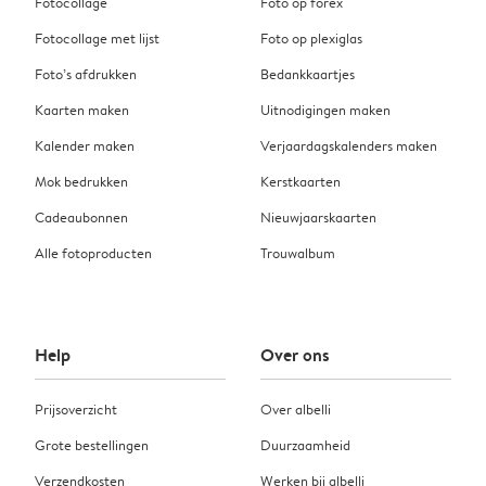
Fotocollage
Foto op forex
Fotocollage met lijst
Foto op plexiglas
Foto’s afdrukken
Bedankkaartjes
Kaarten maken
Uitnodigingen maken
Kalender maken
Verjaardagskalenders maken
Mok bedrukken
Kerstkaarten
Cadeaubonnen
Nieuwjaarskaarten
Alle fotoproducten
Trouwalbum
Help
Over ons
Prijsoverzicht
Over albelli
Grote bestellingen
Duurzaamheid
Verzendkosten
Werken bij albelli