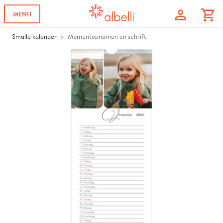
profile
shopping_cart
MENU
Smalle kalender
Momentopnamen en schrift