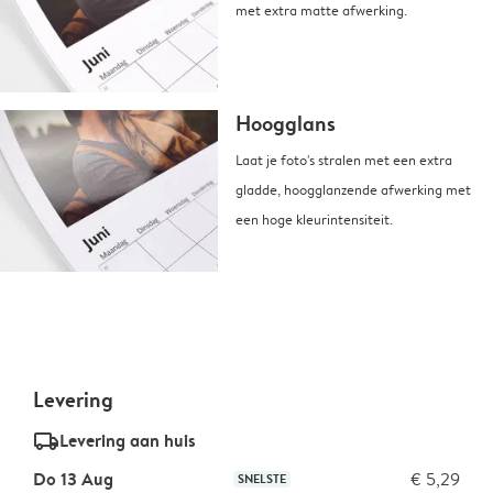
met extra matte afwerking.
Hoogglans
Laat je foto's stralen met een extra
gladde, hoogglanzende afwerking met
een hoge kleurintensiteit.
Levering
delivery_standard_v2
Levering aan huis
Do 13 Aug
€ 5,29
SNELSTE