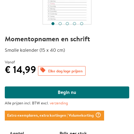
Momentopnamen en schrift
Smalle kalender (15 x 40 cm)
Vanaf
€ 14,99
offers
Elke dag lage prijzen
Begin nu
Alle prijzen incl. BTW excl.
verzending
question_mark_circle
Extra exemplaren, extra kortingen
| Volumekorting
Aantal
Prijs per stuk