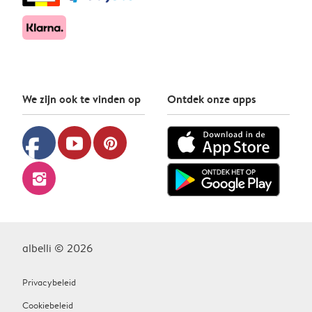
We zijn ook te vinden op
Ontdek onze apps
facebook
youtube
pinterest
instagram
albelli © 2026
Privacybeleid
Cookiebeleid