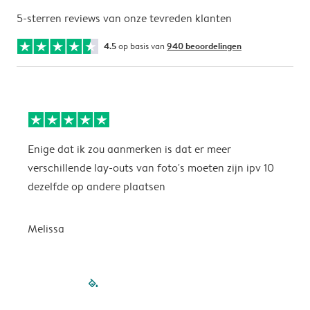
5-sterren reviews van onze tevreden klanten
4.5
op basis van
940 beoordelingen
Enige dat ik zou aanmerken is dat er meer
P
verschillende lay-outs van foto's moeten zijn ipv 10
dezelfde op andere plaatsen
P
Melissa
filled-pagination
outlined-paginatio
outlined-paginat
outlined-pagin
outlined-pag
outlined-p