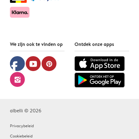
We zijn ook te vinden op
Ontdek onze apps
facebook
youtube
pinterest
instagram
albelli © 2026
Privacybeleid
Cookiebeleid