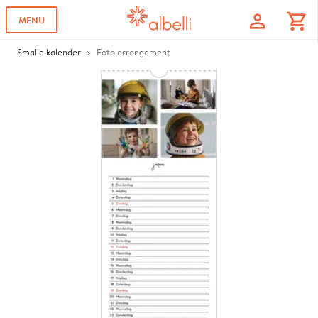
profile
shopping_cart
MENU
Smalle kalender
Foto arrangement