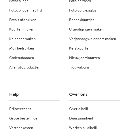
Fotocollage
Foto op forex
Fotocollage met lijst
Foto op plexiglas
Foto’s afdrukken
Bedankkaartjes
Kaarten maken
Uitnodigingen maken
Kalender maken
Verjaardagskalenders maken
Mok bedrukken
Kerstkaarten
Cadeaubonnen
Nieuwjaarskaarten
Alle fotoproducten
Trouwalbum
Help
Over ons
Prijsoverzicht
Over albelli
Grote bestellingen
Duurzaamheid
Verzendkosten
Werken bij albelli