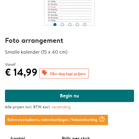
Foto arrangement
Smalle kalender (15 x 40 cm)
Vanaf
€ 14,99
offers
Elke dag lage prijzen
Begin nu
Alle prijzen incl. BTW excl.
verzending
question_mark_circle
Extra exemplaren, extra kortingen
| Volumekorting
Aantal
Prijs per stuk