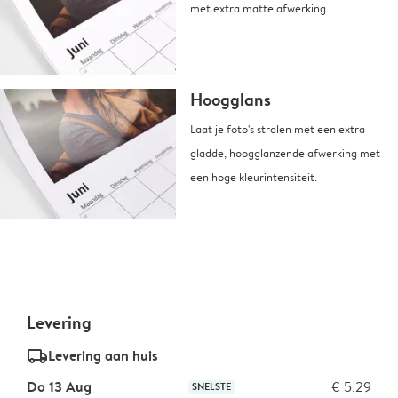
met extra matte afwerking.
Hoogglans
Laat je foto's stralen met een extra
gladde, hoogglanzende afwerking met
een hoge kleurintensiteit.
Levering
delivery_standard_v2
Levering aan huis
Do 13 Aug
€ 5,29
SNELSTE