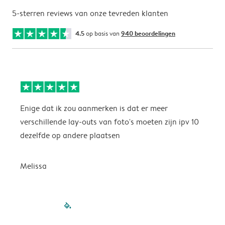
5-sterren reviews van onze tevreden klanten
4.5
op basis van
940 beoordelingen
Enige dat ik zou aanmerken is dat er meer
P
verschillende lay-outs van foto's moeten zijn ipv 10
dezelfde op andere plaatsen
P
Melissa
filled-pagination
outlined-paginatio
outlined-paginat
outlined-pagin
outlined-pag
outlined-p