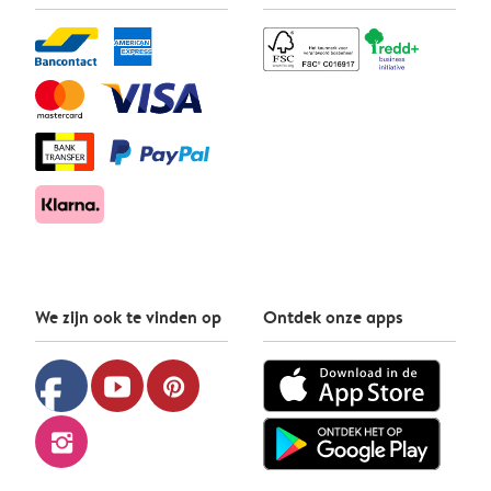
We zijn ook te vinden op
Ontdek onze apps
facebook
youtube
pinterest
instagram