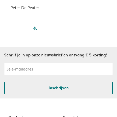
Peter De Peuter
filled-pagination
outlined-paginatio
outlined-paginat
outlined-pagin
outlined-pag
outlined-p
Schrijf je in op onze nieuwsbrief en ontvang € 5 korting!
Inschrijven