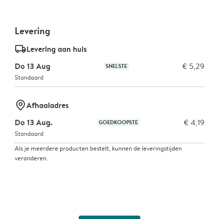
Levering
delivery_standard_v2
Levering aan huis
Do 13 Aug
€ 5,29
SNELSTE
Standaard
marker-pin
Afhaaladres
Do 13 Aug.
€ 4,19
GOEDKOOPSTE
Standaard
Als je meerdere producten bestelt, kunnen de leveringstijden
veranderen.