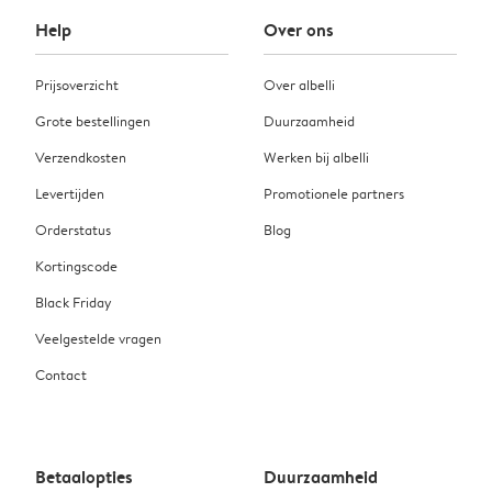
Help
Over ons
Prijsoverzicht
Over albelli
Grote bestellingen
Duurzaamheid
Verzendkosten
Werken bij albelli
Levertijden
Promotionele partners
Orderstatus
Blog
Kortingscode
Black Friday
Veelgestelde vragen
Contact
Betaalopties
Duurzaamheid