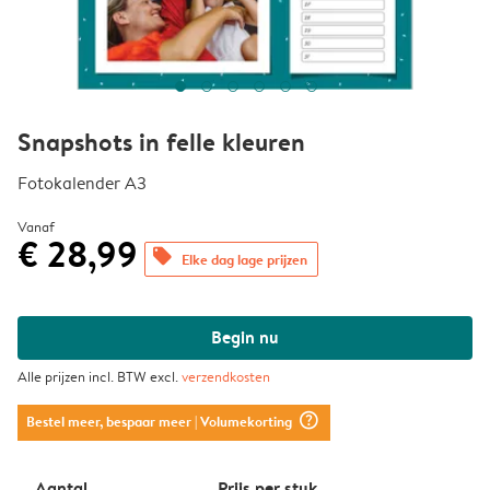
Snapshots in felle kleuren
Fotokalender A3
Vanaf
€ 28,99
offers
Elke dag lage prijzen
Begin nu
Alle prijzen incl. BTW excl.
verzendkosten
question_mark_circle
Bestel meer, bespaar meer
| Volumekorting
Aantal
Prijs per stuk