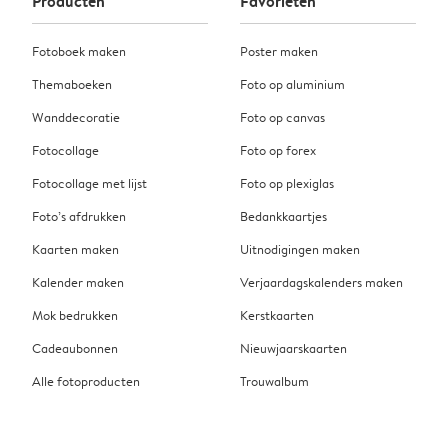
Producten
Favorieten
Fotoboek maken
Poster maken
Themaboeken
Foto op aluminium
Wanddecoratie
Foto op canvas
Fotocollage
Foto op forex
Fotocollage met lijst
Foto op plexiglas
Foto’s afdrukken
Bedankkaartjes
Kaarten maken
Uitnodigingen maken
Kalender maken
Verjaardagskalenders maken
Mok bedrukken
Kerstkaarten
Cadeaubonnen
Nieuwjaarskaarten
Alle fotoproducten
Trouwalbum