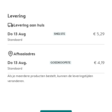
Levering
delivery_standard_v2
Levering aan huis
Do 13 Aug
€ 5,29
SNELSTE
Standaard
marker-pin
Afhaaladres
Do 13 Aug.
€ 4,19
GOEDKOOPSTE
Standaard
Als je meerdere producten bestelt, kunnen de leveringstijden
veranderen.