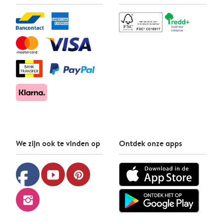
We zijn ook te vinden op
Ontdek onze apps
facebook
youtube
pinterest
instagram