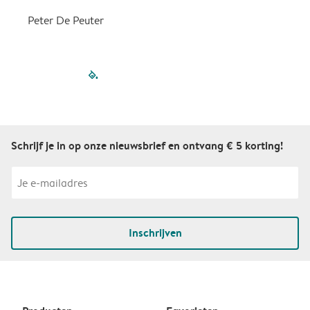
Peter De Peuter
filled-pagination
outlined-paginatio
outlined-paginat
outlined-pagin
outlined-pag
outlined-p
Schrijf je in op onze nieuwsbrief en ontvang € 5 korting!
Inschrijven