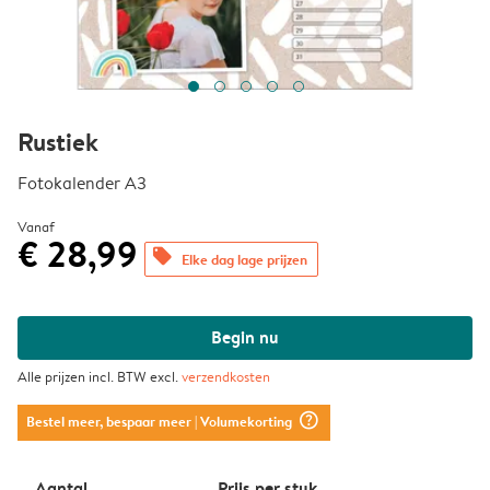
Rustiek
Fotokalender A3
Vanaf
€ 28,99
offers
Elke dag lage prijzen
Begin nu
Alle prijzen incl. BTW excl.
verzendkosten
question_mark_circle
Bestel meer, bespaar meer
| Volumekorting
Aantal
Prijs per stuk