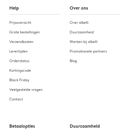
Help
Over ons
Prijsoverzicht
Over albelli
Grote bestellingen
Duurzaamheid
Verzendkosten
Werken bij albelli
Levertijden
Promotionele partners
Orderstatus
Blog
Kortingscode
Black Friday
Veelgestelde vragen
Contact
Betaalopties
Duurzaamheid