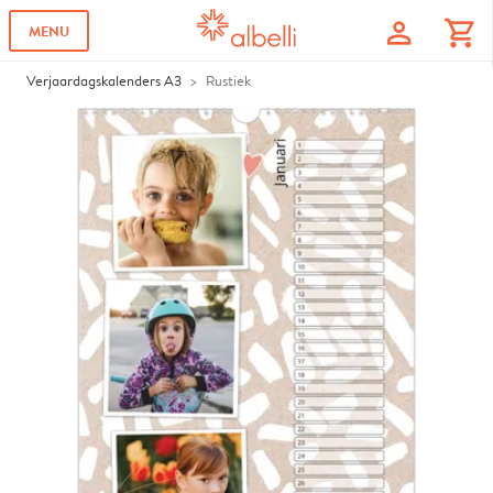
profile
shopping_cart
MENU
Verjaardagskalenders A3
Rustiek