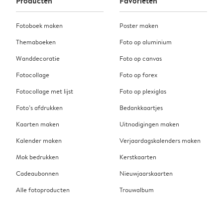
Producten
Favorieten
Fotoboek maken
Poster maken
Themaboeken
Foto op aluminium
Wanddecoratie
Foto op canvas
Fotocollage
Foto op forex
Fotocollage met lijst
Foto op plexiglas
Foto’s afdrukken
Bedankkaartjes
Kaarten maken
Uitnodigingen maken
Kalender maken
Verjaardagskalenders maken
Mok bedrukken
Kerstkaarten
Cadeaubonnen
Nieuwjaarskaarten
Alle fotoproducten
Trouwalbum