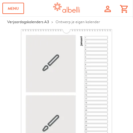
profile
shopping_cart
MENU
Verjaardagskalenders A3
Ontwerp je eigen kalender