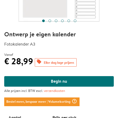
Ontwerp je eigen kalender
Fotokalender A3
Vanaf
€ 28,99
offers
Elke dag lage prijzen
Begin nu
Alle prijzen incl. BTW excl.
verzendkosten
question_mark_circle
Bestel meer, bespaar meer
| Volumekorting
Aantal
Prijs per stuk