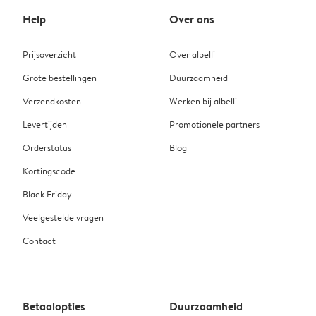
Help
Over ons
Prijsoverzicht
Over albelli
Grote bestellingen
Duurzaamheid
Verzendkosten
Werken bij albelli
Levertijden
Promotionele partners
Orderstatus
Blog
Kortingscode
Black Friday
Veelgestelde vragen
Contact
Betaalopties
Duurzaamheid