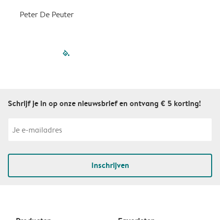
Peter De Peuter
filled-pagination
outlined-paginatio
outlined-paginat
outlined-pagin
outlined-pag
outlined-p
Schrijf je in op onze nieuwsbrief en ontvang € 5 korting!
Inschrijven