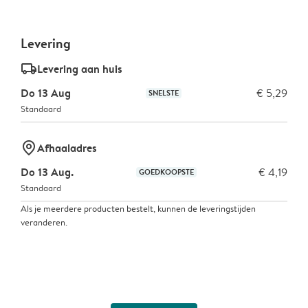
Levering
delivery_standard_v2
Levering aan huis
Do 13 Aug
€ 5,29
SNELSTE
Standaard
marker-pin
Afhaaladres
Do 13 Aug.
€ 4,19
GOEDKOOPSTE
Standaard
Als je meerdere producten bestelt, kunnen de leveringstijden
veranderen.