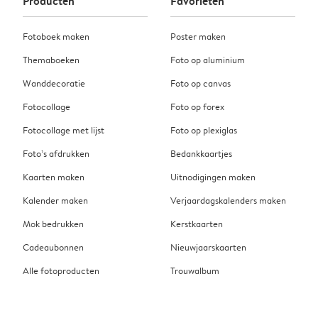
Producten
Favorieten
Fotoboek maken
Poster maken
Themaboeken
Foto op aluminium
Wanddecoratie
Foto op canvas
Fotocollage
Foto op forex
Fotocollage met lijst
Foto op plexiglas
Foto’s afdrukken
Bedankkaartjes
Kaarten maken
Uitnodigingen maken
Kalender maken
Verjaardagskalenders maken
Mok bedrukken
Kerstkaarten
Cadeaubonnen
Nieuwjaarskaarten
Alle fotoproducten
Trouwalbum