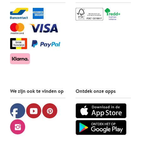
We zijn ook te vinden op
Ontdek onze apps
facebook
youtube
pinterest
instagram